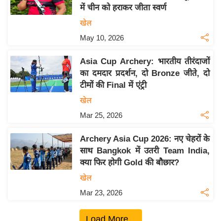
में चीन को हराकर जीता स्वर्ण
य
खेल
बि
May 10, 2026
ज़
ने
Asia Cup Archery: भारतीय तीरंदाजों
स
का दमदार प्रदर्शन, दो Bronze जीते, दो
उ
टीमों की Final में एंट्री
द्यो
खेल
ग
Mar 25, 2026
ज
ग
Archery Asia Cup 2026: नए चेहरों के
त
साथ Bangkok में उतरी Team India,
वि
क्या फिर होगी Gold की बौछार?
शे
खेल
ष
Mar 23, 2026
ज्ञ
रा
Load More...