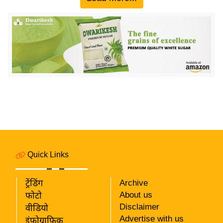
य
ब
ज
ट
खे
ल
क्रि
के
ट
I
P
L
Quick Links
2
0
ट्रेंडिंग
Archive
2
About us
फोटो
6
Disclaimer
वीडियो
Advertise with us
इंफ़ोग्राफ़िक
क्रा