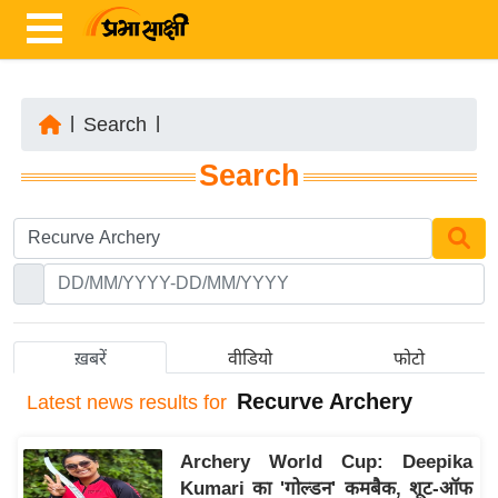
|
Search
|
ता
Search
ज़ा
ख
ब
र
रा
ष्ट्री
ख़बरें
वीडियो
फोटो
य
Recurve Archery
Latest
news results for
अं
त
Archery World Cup: Deepika
र्रा
Kumari का 'गोल्डन' कमबैक, शूट-ऑफ
ष्ट्री