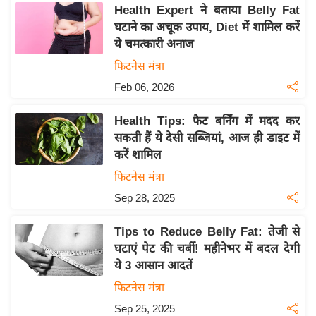
य
Health Expert ने बताया Belly Fat
ब
घटाने का अचूक उपाय, Diet में शामिल करें
ज
ये चमत्कारी अनाज
ट
फिटनेस मंत्रा
खे
Feb 06, 2026
ल
Health Tips: फैट बर्निंग में मदद कर
क्रि
सकती हैं ये देसी सब्जियां, आज ही डाइट में
के
करें शामिल
ट
फिटनेस मंत्रा
I
Sep 28, 2025
P
L
Tips to Reduce Belly Fat: तेजी से
2
घटाएं पेट की चर्बी! महीनेभर में बदल देगी
0
ये 3 आसान आदतें
2
फिटनेस मंत्रा
6
Sep 25, 2025
क्रा