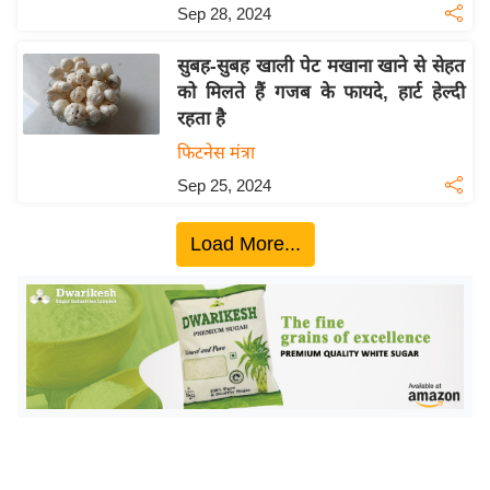
ख्सि
Sep 28, 2024
य
त
सुबह-सुबह खाली पेट मखाना खाने से सेहत
को मिलते हैं गजब के फायदे, हार्ट हेल्दी
यं
रहता है
ग
फिटनेस मंत्रा
इं
डि
Sep 25, 2024
या
Load More...
सा
हि
त्य
ज
ग
त
ऑ
टो
व