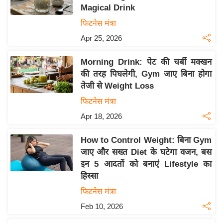
Magical Drink
य
फिटनेस मंत्रा
बि
Apr 25, 2026
ज़
ने
Morning Drink: पेट की चर्बी मक्खन
स
की तरह पिघलेगी, Gym जाए बिना होगा
उ
तेजी से Weight Loss
द्यो
फिटनेस मंत्रा
ग
Apr 18, 2026
ज
ग
How to Control Weight: बिना Gym
त
जाए और सख्त Diet के घटेगा वजन, बस
वि
इन 5 आदतों को बनाएं Lifestyle का
शे
हिस्सा
ष
फिटनेस मंत्रा
ज्ञ
Feb 10, 2026
रा