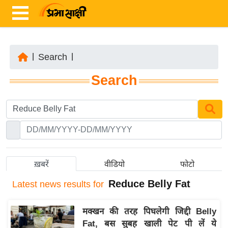
|
Search
|
ता
Search
ज़ा
ख
ब
र
रा
ष्ट्री
ख़बरें
वीडियो
फोटो
य
Reduce Belly Fat
Latest
news results for
अं
त
मक्खन की तरह पिघलेगी जिद्दी Belly
र्रा
Fat, बस सुबह खाली पेट पी लें ये
ष्ट्री