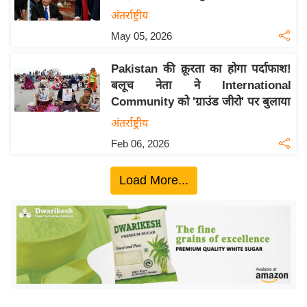
य
अंतर्राष्ट्रीय
बि
May 05, 2026
ज़
Pakistan की क्रूरता का होगा पर्दाफाश!
ने
बलूच नेता ने International
स
Community को 'ग्राउंड जीरो' पर बुलाया
उ
अंतर्राष्ट्रीय
द्यो
Feb 06, 2026
ग
ज
Load More...
ग
त
वि
शे
ष
ज्ञ
रा