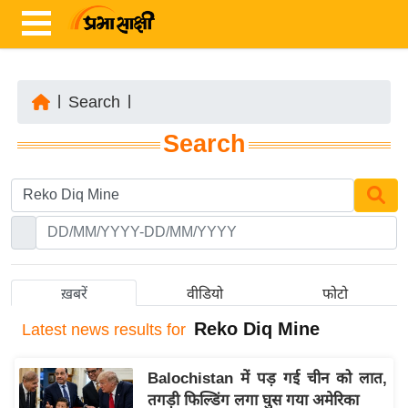
|
Search
|
ता
Search
ज़ा
ख
ब
र
रा
ष्ट्री
ख़बरें
वीडियो
फोटो
य
Reko Diq Mine
Latest
news results for
अं
त
Balochistan में पड़ गई चीन को लात,
र्रा
तगड़ी फिल्डिंग लगा घुस गया अमेरिका
ष्ट्री