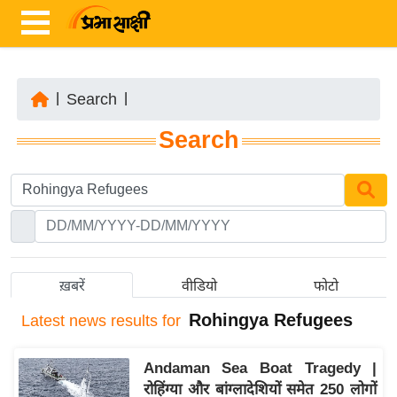
|
Search
|
ता
Search
ज़ा
ख
ब
र
रा
ष्ट्री
ख़बरें
वीडियो
फोटो
य
Rohingya Refugees
Latest
news results for
अं
त
Andaman Sea Boat Tragedy |
र्रा
रोहिंग्या और बांग्लादेशियों समेत 250 लोगों
ष्ट्री