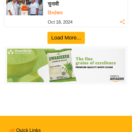
चुनावी
इ
विश्लेषण
म
Oct 18, 2024
ई
-
Load More...
पे
प
र
मि
सा
ल
बे
मि
सा
ल
श
Quick Links