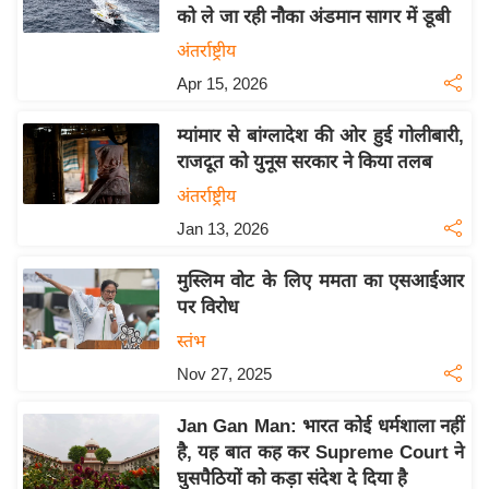
को ले जा रही नौका अंडमान सागर में डूबी
य
अंतर्राष्ट्रीय
बि
Apr 15, 2026
ज़
ने
म्यांमार से बांग्लादेश की ओर हुई गोलीबारी,
स
राजदूत को युनूस सरकार ने किया तलब
उ
अंतर्राष्ट्रीय
द्यो
Jan 13, 2026
ग
ज
मुस्लिम वोट के लिए ममता का एसआईआर
ग
पर विरोध
त
स्तंभ
वि
Nov 27, 2025
शे
ष
Jan Gan Man: भारत कोई धर्मशाला नहीं
ज्ञ
है, यह बात कह कर Supreme Court ने
रा
घुसपैठियों को कड़ा संदेश दे दिया है