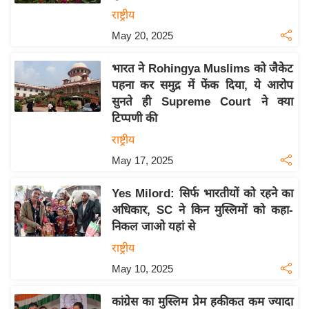
य
राष्ट्रीय
ब
May 20, 2025
ज
ट
भारत ने Rohingya Muslims को जैकेट
खे
पहना कर समुद्र में फेंक दिया, ये आरोप
ल
सुनते ही Supreme Court ने क्या
टिप्पणी की
क्रि
के
राष्ट्रीय
ट
May 17, 2025
I
Yes Milord: सिर्फ भारतीयों को रहने का
P
अधिकार, SC ने किन मुस्लिमों को कहा-
L
निकल जाओ यहां से
2
राष्ट्रीय
0
2
May 10, 2025
6
कांग्रेस का मुस्लिम प्रेम हकीकत कम ज्यादा
क्रा