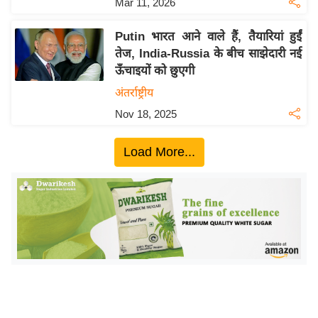
Mar 11, 2026
य
ब
Putin भारत आने वाले हैं, तैयारियां हुईं
ज
तेज, India-Russia के बीच साझेदारी नई
ट
ऊँचाइयों को छुएगी
खे
अंतर्राष्ट्रीय
ल
Nov 18, 2025
क्रि
के
Load More...
ट
I
P
L
2
0
2
6
क्रा