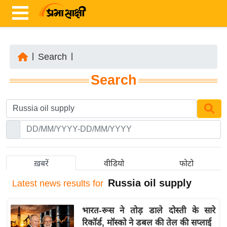
|
Search
|
ता
Search
ज़ा
ख
ब
र
रा
ष्ट्री
ख़बरें
वीडियो
फोटो
य
Russia oil supply
Latest
news results for
अं
त
भारत-रूस ने तोड़ डाले दोस्ती के सारे
र्रा
रिकॉर्ड, मॉस्को ने डबल की तेल की सप्लाई
ष्ट्री