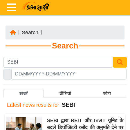
|
Search
|
ता
Search
ज़ा
ख
ब
र
रा
ष्ट्री
ख़बरें
वीडियो
फोटो
य
SEBI
Latest
news results for
अं
त
SEBI द्वारा REIT और InvIT यूनिट के
र्रा
बदले डिपॉजिटरी रसीद की अनुमति देने पर
ष्ट्री