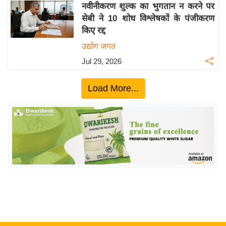
ख्सि
नवीनीकरण शुल्क का भुगतान न करने पर
य
सेबी ने 10 शोध विश्लेषकों के पंजीकरण
त
किए रद्द
यं
उद्योग जगत
ग
Jul 29, 2026
इं
डि
Load More...
या
सा
हि
त्य
ज
ग
त
ऑ
टो
व