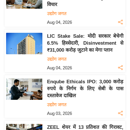
विचार
य
उद्योग जगत
बि
Aug 04, 2026
ज़
ने
LIC Stake Sale: मोदी सरकार बेचेगी
स
6.5% हिस्सेदारी, Disinvestment से
उ
₹31,000 करोड़ जुटाने का मेगा प्लान
द्यो
उद्योग जगत
ग
Aug 04, 2026
ज
ग
Enqube Ethicals IPO: 3,000 करोड़
त
रुपये के निर्गम के लिए सेबी के पास
वि
दस्तावेज दाखिल
शे
उद्योग जगत
ष
Aug 03, 2026
ज्ञ
रा
ZEEL शेयर में 13 प्रतिशत की गिरावट,