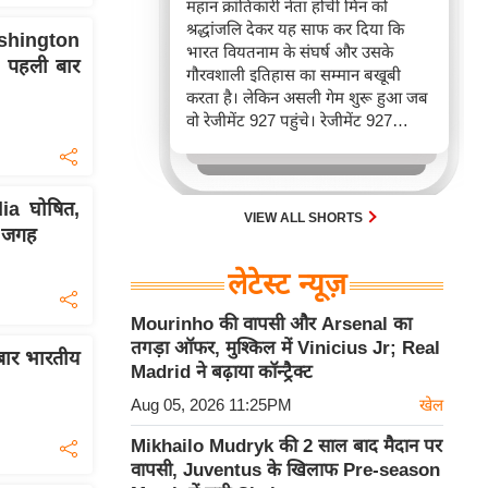
महान क्रांतिकारी नेता होची मिन को
श्रद्धांजलि देकर यह साफ कर दिया कि
Washington
भारत वियतनाम के संघर्ष और उसके
 पहली बार
गौरवशाली इतिहास का सम्मान बखूबी
करता है। लेकिन असली गेम शुरू हुआ जब
वो रेजीमेंट 927 पहुंचे। रेजीमेंट 927
वियतनाम की वायुसेना की रीड है। यहां
एयर चीफ ने सीधे वियतनामी फाइटर
पायलट से बातचीत की। वियतनाम भी सुई
ia घोषित,
30 एम के भी उड़ाता है और भारत के पास
VIEW ALL SHORTS
 जगह
इसका सबसे बड़ा बेड़ा है।
लेटेस्ट न्यूज़
Mourinho की वापसी और Arsenal का
तगड़ा ऑफर, मुश्किल में Vinicius Jr; Real
 बार भारतीय
Madrid ने बढ़ाया कॉन्ट्रैक्ट
Aug 05, 2026 11:25PM
खेल
Mikhailo Mudryk की 2 साल बाद मैदान पर
वापसी, Juventus के खिलाफ Pre-season