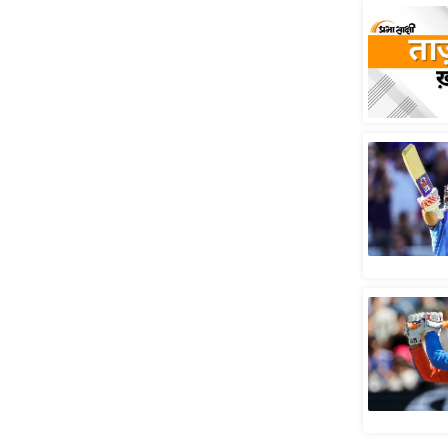
स्तंभ
एम.
आर.
आई.
चाय पर
समीक्षा
धर्म
ज्योतिष
प्रभु
महिमा/
धर्मस्थल
व्रत
त्योहार
राशिफल
विशेष