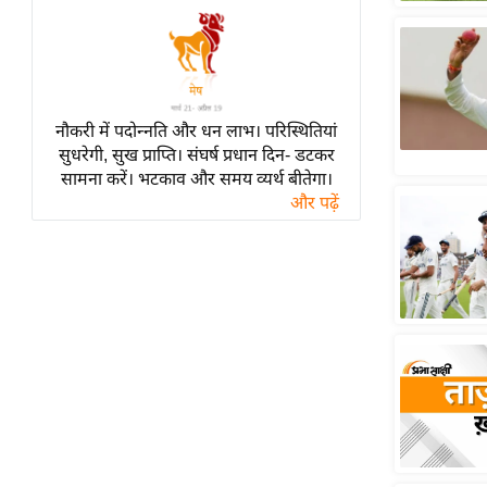
हॉलीवुड
फिल्म समीक्षा
Breaking
News
नौकरी में पदोन्नति और धन लाभ। परिस्थितियां
लाइफस्टाइल
सुधरेगी, सुख प्राप्ति। संघर्ष प्रधान दिन- डटकर
टेक्नॉलॉजी
सामना करें। भटकाव और समय व्यर्थ बीतेगा।
और पढ़ें
ब्यूटी/फैशन
घरेलू नुस्खे
पर्यटन स्थल
फिटनेस मंत्रा
रिलेशनशिप
राजनीति
विश्लेषण
समसामयिक
मातृभूमि