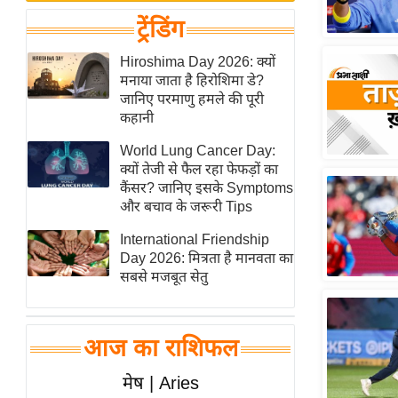
बजट
Hindi
ट्रेंडिंग
खेल
News
क्रिकेट
Hiroshima Day 2026: क्यों
Hindi
मनाया जाता है हिरोशिमा डे?
IPL
जानिए परमाणु हमले की पूरी
Videos
2026
कहानी
क्राइम
World Lung Cancer Day:
ई-पेपर
क्यों तेजी से फैल रहा फेफड़ों का
कैंसर? जानिए इसके Symptoms
मिसाल बेमिसाल
और बचाव के जरूरी Tips
शख्सियत
International Friendship
यंग इंडिया
Day 2026: मित्रता है मानवता का
साहित्य जगत
सबसे मजबूत सेतु
ऑटो वर्ल्ड
न्यूज ब्रीफ
आज का राशिफल
मनोरंजन जगत
मेष | Aries
बॉलीवुड