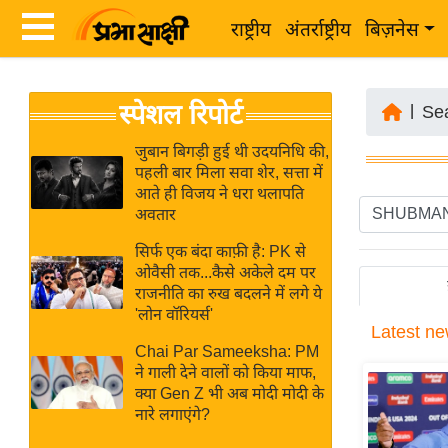
राष्ट्रीय
अंतर्राष्ट्रीय
बिज़नेस
Latest
ता
स्पेशल रिपोर्ट
News
|
Se
ज़ा
in
ख
जुबान बिगड़ी हुई थी उदयनिधि की,
Hindi
पहली बार मिला सवा शेर, सत्ता में
ब
आते ही विजय ने धरा थलापति
र
अवतार
Hindi
राष्ट्रीय
सिर्फ एक बंदा काफ़ी है: PK से
News
अंतर्राष्ट्रीय
ओवैसी तक...कैसे अकेले दम पर
Live
राजनीति का रुख बदलने में लगे ये
बिज़नेस
'लोन वॉरियर्स'
Latest
ne
उद्योग
Breaking
Chai Par Sameeksha: PM
जगत
News in
ने गाली देने वालों को किया माफ,
विशेषज्ञ
क्या Gen Z भी अब मोदी मोदी के
Hindi
नारे लगाएंगे?
राय