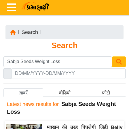
|
Search
|
ता
Search
ज़ा
ख
ब
र
रा
ष्ट्री
ख़बरें
वीडियो
फोटो
य
Sabja Seeds Weight
Latest
news results for
अं
Loss
त
र्रा
मक्खन की तरह पिघलेगी जिद्दी Belly
ष्ट्री