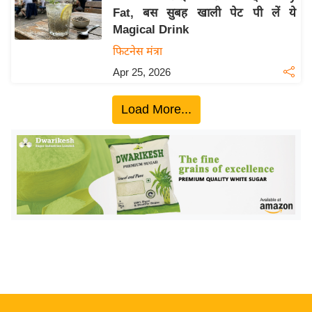
Fat, बस सुबह खाली पेट पी लें ये
य
Magical Drink
बि
फिटनेस मंत्रा
ज़
Apr 25, 2026
ने
स
Load More...
उ
द्यो
ग
ज
ग
त
वि
शे
ष
ज्ञ
रा