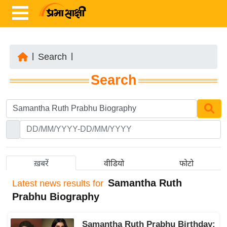
|
Search
|
ता
Search
ज़ा
ख
ब
र
रा
ष्ट्री
ख़बरें
वीडियो
फोटो
य
Samantha Ruth
Latest
news results for
अं
Prabhu Biography
त
र्रा
Samantha Ruth Prabhu Birthday:
ष्ट्री