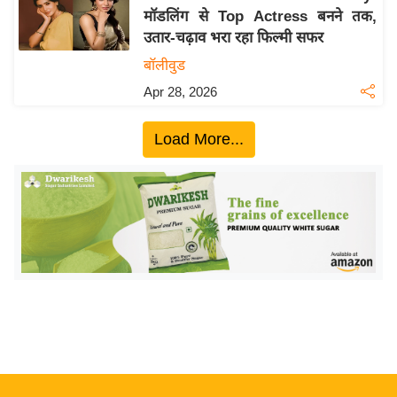
मॉडलिंग से Top Actress बनने तक,
य
उतार-चढ़ाव भरा रहा फिल्मी सफर
बि
बॉलीवुड
ज़
Apr 28, 2026
ने
स
Load More...
उ
द्यो
ग
ज
ग
त
वि
शे
ष
ज्ञ
रा