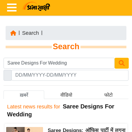
|
Search
|
ता
Search
ज़ा
ख
ब
र
रा
ष्ट्री
ख़बरें
वीडियो
फोटो
य
Saree Designs For
Latest
news results for
अं
Wedding
त
र्रा
Saree Designs: ऑफिस पार्टी में लगना
ष्ट्री