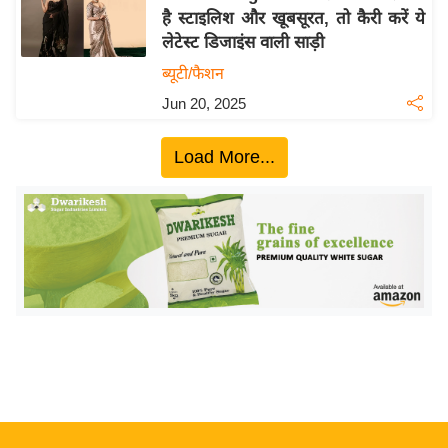
है स्टाइलिश और खूबसूरत, तो कैरी करें ये
य
लेटेस्ट डिजाइंस वाली साड़ी
बि
ब्यूटी/फैशन
ज़
Jun 20, 2025
ने
स
Load More...
उ
द्यो
ग
ज
ग
त
वि
शे
ष
ज्ञ
रा