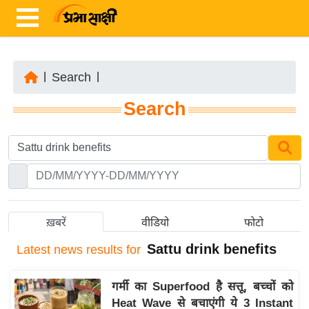
|
Search
|
ता
Search
ज़ा
ख
ब
र
रा
ष्ट्री
ख़बरें
वीडियो
फोटो
य
Sattu drink benefits
Latest
news results for
अं
त
गर्मी का Superfood है सत्तू, बच्चों को
र्रा
Heat Wave से बचाएंगी ये 3 Instant
ष्ट्री