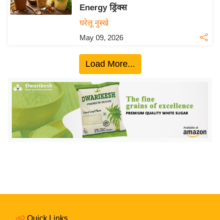
Energy ड्रिंक्स
य
घरेलू नुस्खे
बि
May 09, 2026
ज़
ने
Load More...
स
उ
द्यो
ग
ज
ग
त
वि
शे
ष
ज्ञ
रा
Quick Links