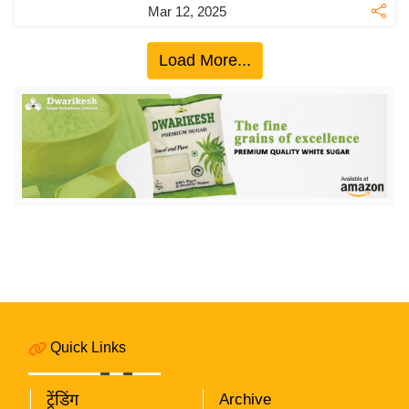
ख्सि
Mar 12, 2025
य
त
Load More...
यं
ग
इं
डि
या
सा
हि
त्य
ज
ग
त
Quick Links
ऑ
टो
ट्रेंडिंग
Archive
व