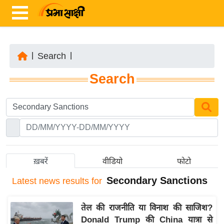
|
Search
|
ता
Search
ज़ा
ख
ब
र
रा
ष्ट्री
ख़बरें
वीडियो
फोटो
य
Secondary Sanctions
Latest
news results for
अं
त
तेल की राजनीति या विनाश की साजिश?
र्रा
Donald Trump की China यात्रा से
ष्ट्री