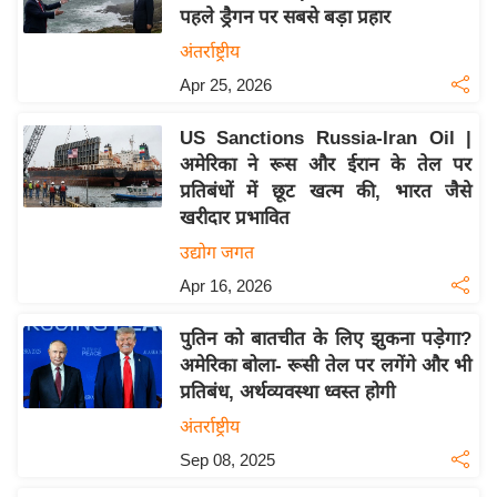
पहले ड्रैगन पर सबसे बड़ा प्रहार
य
अंतर्राष्ट्रीय
बि
Apr 25, 2026
ज़
ने
US Sanctions Russia-Iran Oil |
स
अमेरिका ने रूस और ईरान के तेल पर
उ
प्रतिबंधों में छूट खत्म की, भारत जैसे
द्यो
खरीदार प्रभावित
ग
उद्योग जगत
ज
Apr 16, 2026
ग
त
पुतिन को बातचीत के लिए झुकना पड़ेगा?
वि
अमेरिका बोला- रूसी तेल पर लगेंगे और भी
शे
प्रतिबंध, अर्थव्यवस्था ध्वस्त होगी
ष
अंतर्राष्ट्रीय
ज्ञ
Sep 08, 2025
रा