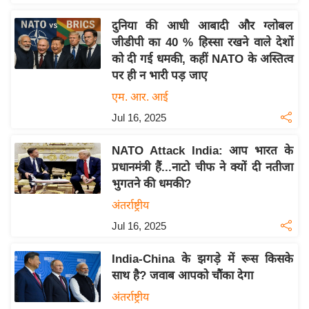
इ
दुनिया की आधी आबादी और ग्लोबल
म
जीडीपी का 40 % हिस्सा रखने वाले देशों
ई
को दी गई धमकी, कहीं NATO के अस्तित्व
-
पर ही न भारी पड़ जाए
पे
एम. आर. आई
प
Jul 16, 2025
र
मि
NATO Attack India: आप भारत के
सा
प्रधानमंत्री हैं...नाटो चीफ ने क्यों दी नतीजा
भुगतने की धमकी?
ल
अंतर्राष्ट्रीय
बे
Jul 16, 2025
मि
सा
India-China के झगड़े में रूस किसके
ल
साथ है? जवाब आपको चौंका देगा
श
अंतर्राष्ट्रीय