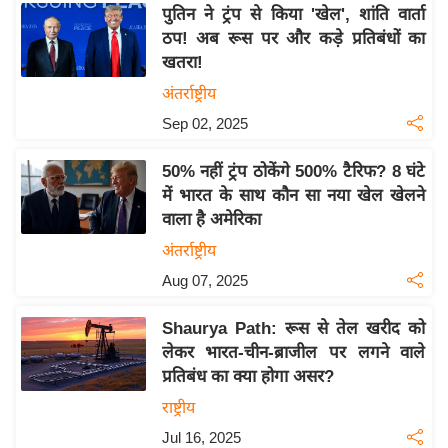
य
पुतिन ने ट्रंप से किया 'खेल', शांति वार्ता
ब
ठप! अब रूस पर और कड़े प्रतिबंधों का
ज
खतरा!
ट
अंतर्राष्ट्रीय
खे
Sep 02, 2025
ल
50% नहीं ट्रंप ठोकेंगे 500% टैरिफ? 8 घंटे
क्रि
में भारत के साथ कौन सा नया खेल खेलने
के
वाला है अमेरिका
ट
अंतर्राष्ट्रीय
I
Aug 07, 2025
P
L
Shaurya Path: रूस से तेल खरीद को
2
लेकर भारत-चीन-ब्राजील पर लगने वाले
0
प्रतिबंध का क्या होगा असर?
2
राष्ट्रीय
6
Jul 16, 2025
क्रा