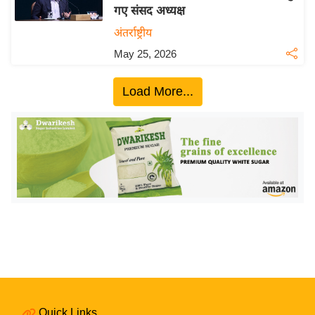
गए संसद अध्यक्ष
य
अंतर्राष्ट्रीय
बि
May 25, 2026
ज़
ने
Load More...
स
उ
द्यो
ग
ज
ग
त
वि
शे
ष
ज्ञ
रा
Quick Links