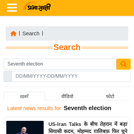
|
Search
|
ता
Search
ज़ा
ख
ब
र
रा
ष्ट्री
ख़बरें
वीडियो
फोटो
य
Seventh election
Latest
news results for
अं
त
US-Iran Talks के बीच तेहरान में बड़ा
र्रा
सियासी कदम, मोहम्मद ग़ालिबफ़ फिर चुने
ष्ट्री