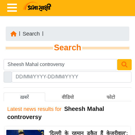
|
Search
|
ता
Search
ज़ा
ख
ब
र
रा
ष्ट्री
ख़बरें
वीडियो
फोटो
य
Sheesh Mahal
Latest
news results for
अं
controversy
त
र्रा
'दिल्ली के रहमान डकैत हैं केजरीवाल':
ष्ट्री