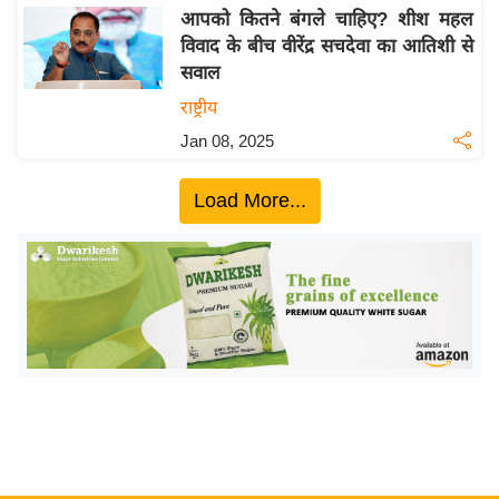
य
आपको कितने बंगले चाहिए? शीश महल
ब
विवाद के बीच वीरेंद्र सचदेवा का आतिशी से
ज
सवाल
ट
राष्ट्रीय
खे
Jan 08, 2025
ल
क्रि
Load More...
के
ट
I
P
L
2
0
2
6
क्रा