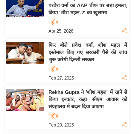
परवेश वर्मा का AAP चीफ पर बड़ा हमला,
य
किया 'शीश महल-2' का खुलासा
बि
राष्ट्रीय
ज़
Apr 25, 2026
ने
स
फिर बोले प्रवेश वर्मा, शीश महल में
उ
इस्तेमाल किए गए सरकारी पैसे की जांच
द्यो
शुरू करेगी दिल्ली सरकार
ग
राष्ट्रीय
ज
Feb 27, 2025
ग
त
Rekha Gupta ने 'शीश महल' में रहने से
वि
किया इनकार, कहा- सीएम आवास को
शे
संग्रहालय में बदल दिया जाएगा
ष
राष्ट्रीय
ज्ञ
Feb 20, 2025
रा