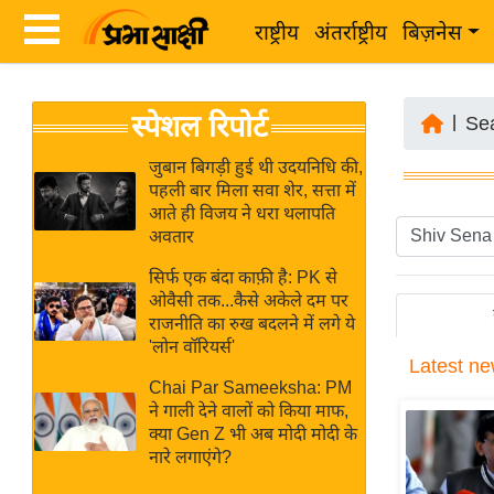
राष्ट्रीय
अंतर्राष्ट्रीय
बिज़नेस
Latest
ता
स्पेशल रिपोर्ट
News
|
Se
ज़ा
in
ख
जुबान बिगड़ी हुई थी उदयनिधि की,
Hindi
पहली बार मिला सवा शेर, सत्ता में
ब
आते ही विजय ने धरा थलापति
र
अवतार
Hindi
राष्ट्रीय
सिर्फ एक बंदा काफ़ी है: PK से
News
अंतर्राष्ट्रीय
ओवैसी तक...कैसे अकेले दम पर
Live
राजनीति का रुख बदलने में लगे ये
बिज़नेस
'लोन वॉरियर्स'
Latest
ne
उद्योग
Breaking
Chai Par Sameeksha: PM
जगत
News in
ने गाली देने वालों को किया माफ,
विशेषज्ञ
क्या Gen Z भी अब मोदी मोदी के
Hindi
नारे लगाएंगे?
राय