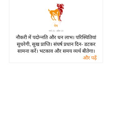
हॉलीवुड
फिल्म समीक्षा
Breaking
News
नौकरी में पदोन्नति और धन लाभ। परिस्थितियां
लाइफस्टाइल
सुधरेगी, सुख प्राप्ति। संघर्ष प्रधान दिन- डटकर
टेक्नॉलॉजी
सामना करें। भटकाव और समय व्यर्थ बीतेगा।
और पढ़ें
ब्यूटी/फैशन
घरेलू नुस्खे
पर्यटन स्थल
फिटनेस मंत्रा
रिलेशनशिप
राजनीति
विश्लेषण
समसामयिक
मातृभूमि