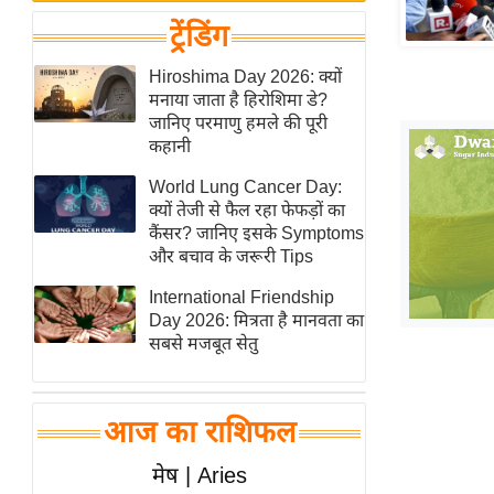
बजट
Hindi
ट्रेंडिंग
खेल
News
क्रिकेट
Hiroshima Day 2026: क्यों
Hindi
मनाया जाता है हिरोशिमा डे?
IPL
जानिए परमाणु हमले की पूरी
Videos
2026
कहानी
क्राइम
World Lung Cancer Day:
ई-पेपर
क्यों तेजी से फैल रहा फेफड़ों का
कैंसर? जानिए इसके Symptoms
मिसाल बेमिसाल
और बचाव के जरूरी Tips
शख्सियत
International Friendship
यंग इंडिया
Day 2026: मित्रता है मानवता का
साहित्य जगत
सबसे मजबूत सेतु
ऑटो वर्ल्ड
न्यूज ब्रीफ
आज का राशिफल
मनोरंजन जगत
मेष | Aries
बॉलीवुड