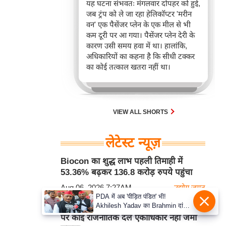
यह घटना संभवतः मंगलवार दोपहर को हुई,
जब ट्रंप को ले जा रहा हेलिकॉप्टर 'मरीन
वन' एक पैसेंजर प्लेन के एक मील से भी
कम दूरी पर आ गया। पैसेंजर प्लेन देरी के
कारण उसी समय हवा में था। हालांकि,
अधिकारियों का कहना है कि सीधी टक्कर
का कोई तत्काल खतरा नहीं था।
VIEW ALL SHORTS
लेटेस्ट न्यूज़
Biocon का शुद्ध लाभ पहली तिमाही में
53.36% बढ़कर 136.8 करोड़ रुपये पहुंचा
Aug 06, 2026 7:27AM
उद्योग जगत
PDA में अब 'पीड़ित पंडित' भी!
Akhilesh Yadav का Brahmin दांव,
DK Shivakumar ने साधा निशाना: हिंदू धर्म
बोले- Krishna-Sudama की दोस्ती
पर कोई राजनीतिक दल एकाधिकार नहीं जमा
पुरानी