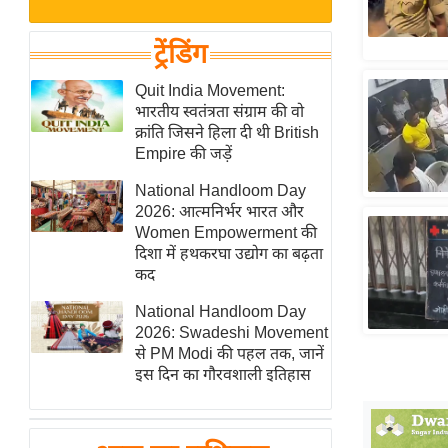
बजट
Hindi
खेल
News
ट्रेंडिंग
क्रिकेट
Hindi
Quit India Movement:
IPL
भारतीय स्वतंत्रता संग्राम की वो
Videos
2026
क्रांति जिसने हिला दी थी British
क्राइम
Empire की जड़ें
ई-पेपर
National Handloom Day
2026: आत्मनिर्भर भारत और
मिसाल बेमिसाल
Women Empowerment की
शख्सियत
दिशा में हथकरघा उद्योग का बढ़ता
यंग इंडिया
कद
साहित्य जगत
National Handloom Day
2026: Swadeshi Movement
ऑटो वर्ल्ड
से PM Modi की पहल तक, जानें
न्यूज ब्रीफ
इस दिन का गौरवशाली इतिहास
मनोरंजन जगत
बॉलीवुड