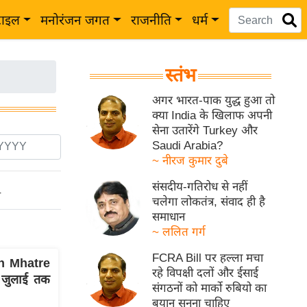
टाइल
मनोरंजन जगत
राजनीति
धर्म
स्तंभ
अगर भारत-पाक युद्ध हुआ तो
क्या India के खिलाफ अपनी
सेना उतारेंगे Turkey और
Saudi Arabia?
~ नीरज कुमार दुबे
संसदीय-गतिरोध से नहीं
ो
चलेगा लोकतंत्र, संवाद ही है
समाधान
~ ललित गर्ग
FCRA Bill पर हल्ला मचा
h Mhatre
रहे विपक्षी दलों और ईसाई
9 जुलाई तक
संगठनों को मार्को रुबियो का
बयान सुनना चाहिए