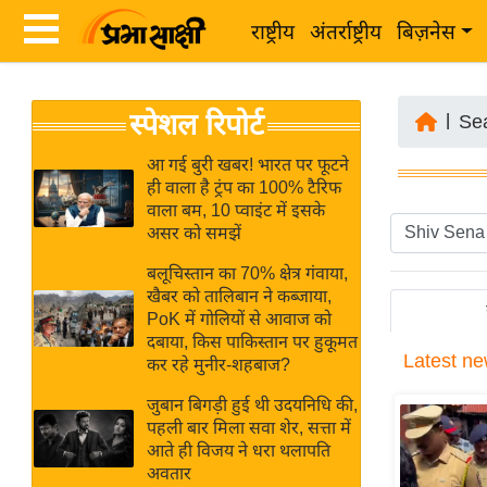
राष्ट्रीय
अंतर्राष्ट्रीय
बिज़नेस
Latest
ता
स्पेशल रिपोर्ट
News
|
Se
ज़ा
in
ख
आ गई बुरी खबर! भारत पर फूटने
Hindi
ही वाला है ट्रंप का 100% टैरिफ
ब
वाला बम, 10 प्वाइंट में इसके
र
असर को समझें
Hindi
राष्ट्रीय
बलूचिस्तान का 70% क्षेत्र गंवाया,
News
अंतर्राष्ट्रीय
खैबर को तालिबान ने कब्जाया,
Live
PoK में गोलियों से आवाज को
बिज़नेस
दबाया, किस पाकिस्तान पर हुकूमत
Latest
ne
उद्योग
कर रहे मुनीर-शहबाज?
Breaking
जगत
News in
जुबान बिगड़ी हुई थी उदयनिधि की,
विशेषज्ञ
पहली बार मिला सवा शेर, सत्ता में
Hindi
आते ही विजय ने धरा थलापति
राय
अवतार