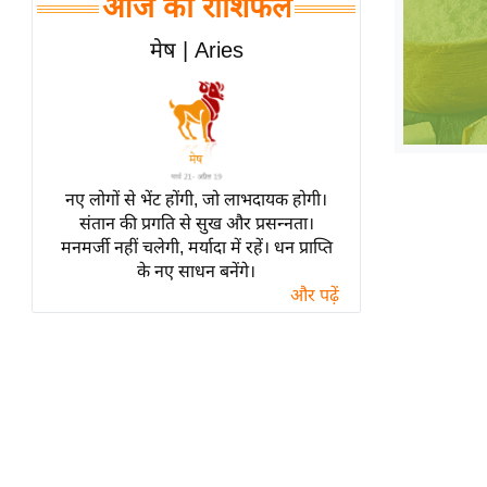
आज का राशिफल
हॉलीवुड
फिल्म समीक्षा
मेष | Aries
Breaking
News
लाइफस्टाइल
टेक्नॉलॉजी
नए लोगों से भेंट होंगी, जो लाभदायक होगी।
ब्यूटी/फैशन
संतान की प्रगति से सुख और प्रसन्नता।
घरेलू नुस्खे
मनमर्जी नहीं चलेगी, मर्यादा में रहें। धन प्राप्ति
के नए साधन बनेंगे।
पर्यटन स्थल
और पढ़ें
फिटनेस मंत्रा
रिलेशनशिप
राजनीति
विश्लेषण
समसामयिक
मातृभूमि