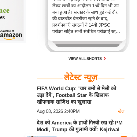
लेकर छात्रों का आंदोलन 15वें दिन भी उग्र
बना हुआ है। सरकार के साथ हुई कई दौर
की बातचीत बेनतीजा रहने के बाद,
प्रदर्शनकारी संगठनों ने 14वीं JPSC
परीक्षा सहित सभी संबंधित परीक्षाएं रद्द
करने की मांग पूरी होने तक आंदोलन तेज
करने का संकल्प लिया है, जिससे राज्य में
गतिरोध बढ़ गया है।
VIEW ALL SHORTS
लेटेस्ट न्यूज़
FIFA World Cup: 'चार बमों से मेसी को
उड़ा देंगे', Football Star के खिलाफ
खौफनाक साजिश का खुलासा
Aug 08, 2026 2:40PM
खेल
देश को America के हाथों गिरवी रख रहे PM
Modi, Trump की गुलामी क्यों: Kejriwal
का बड़ा हमला