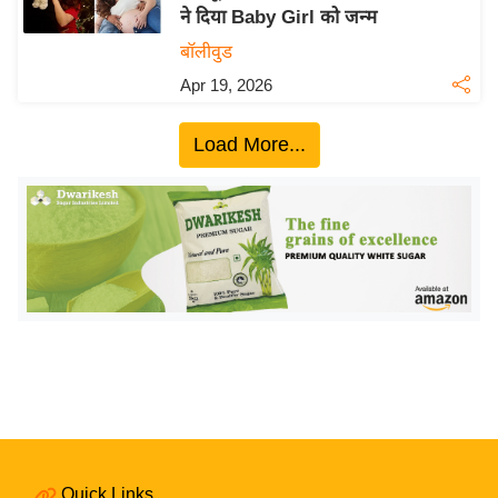
ने दिया Baby Girl को जन्म
य
बॉलीवुड
बि
Apr 19, 2026
ज़
ने
Load More...
स
उ
द्यो
ग
ज
ग
त
वि
शे
ष
ज्ञ
रा
Quick Links