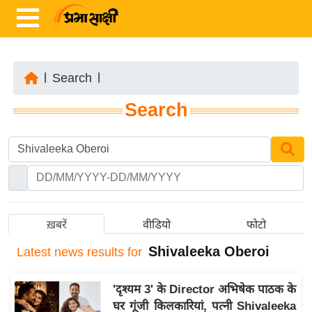
|
Search
|
ता
Search
ज़ा
ख
ब
र
रा
ष्ट्री
ख़बरें
वीडियो
फोटो
य
Shivaleeka Oberoi
Latest
news results for
अं
त
'दृश्यम 3' के Director अभिषेक पाठक के
र्रा
घर गूंजी किलकारियां, पत्नी Shivaleeka
ष्ट्री