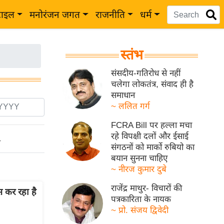
टाइल
मनोरंजन जगत
राजनीति
धर्म
स्तंभ
संसदीय-गतिरोध से नहीं
चलेगा लोकतंत्र, संवाद ही है
समाधान
~ ललित गर्ग
FCRA Bill पर हल्ला मचा
रहे विपक्षी दलों और ईसाई
ो
संगठनों को मार्को रुबियो का
बयान सुनना चाहिए
~ नीरज कुमार दुबे
राजेंद्र माथुर- विचारों की
स कर रहा है
पत्रकारिता के नायक
~ प्रो. संजय द्विवेदी