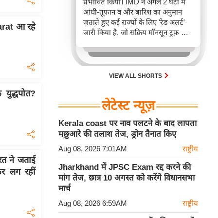
प्रभावित किया। IMD ने अगले 2 घंटों में
आंधी-तूफान व और बारिश का अनुमान
जताते हुए कई राज्यों के लिए 'रेड अलर्ट'
arat आ रहे
जारी किया है, जो सक्रिय मॉनसून ट्रफ़ और
चक्रवाती हवाओं के घेरे का परिणाम है,
जिससे यातायात बाधित होने के साथ-साथ
सफदरजंग अस्पताल में भी जलभराव की
स्थिति बनी।
VIEW ALL SHORTS
 युद्धपोत?
लेटेस्ट न्यूज़
Kerala coast पर नाव पलटने के बाद लापता
मछुआरे की तलाश तेज, ड्रोन तैनात किए
Aug 08, 2026 7:01AM
राष्ट्रीय
रत ने जताई
Jharkhand में JPSC Exam रद्द करने की
कर लग रहीं
मांग तेज, छात्र 10 अगस्त को करेंगे विधानसभा
मार्च
Aug 08, 2026 6:59AM
राष्ट्रीय