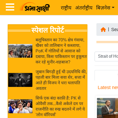
राष्ट्रीय
अंतर्राष्ट्रीय
बिज़नेस
Latest
ता
स्पेशल रिपोर्ट
News
|
Se
ज़ा
in
ख
बलूचिस्तान का 70% क्षेत्र गंवाया,
Hindi
खैबर को तालिबान ने कब्जाया,
ब
PoK में गोलियों से आवाज को
र
दबाया, किस पाकिस्तान पर हुकूमत
Hindi
कर रहे मुनीर-शहबाज?
राष्ट्रीय
News
अंतर्राष्ट्रीय
जुबान बिगड़ी हुई थी उदयनिधि की,
Live
पहली बार मिला सवा शेर, सत्ता में
बिज़नेस
आते ही विजय ने धरा थलापति
Latest
ne
उद्योग
अवतार
Breaking
जगत
News in
सिर्फ एक बंदा काफ़ी है: PK से
विशेषज्ञ
ओवैसी तक...कैसे अकेले दम पर
Hindi
राजनीति का रुख बदलने में लगे ये
राय
'लोन वॉरियर्स'