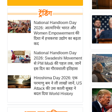
बजट
Hindi
खेल
News
ट्रेंडिंग
क्रिकेट
Hindi
National Handloom Day
IPL
2026: आत्मनिर्भर भारत और
Videos
2026
Women Empowerment की
क्राइम
दिशा में हथकरघा उद्योग का बढ़ता
कद
ई-पेपर
National Handloom Day
मिसाल बेमिसाल
2026: Swadeshi Movement
शख्सियत
से PM Modi की पहल तक, जानें
यंग इंडिया
इस दिन का गौरवशाली इतिहास
साहित्य जगत
Hiroshima Day 2026: एक
परमाणु बम ने ली लाखों जानें, US
ऑटो वर्ल्ड
Attack की उस काली सुबह ने
न्यूज ब्रीफ
बदल दिया World History
मनोरंजन जगत
बॉलीवुड