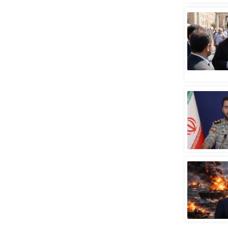
स्तंभ
एम.
आर.
आई.
चाय पर
समीक्षा
धर्म
ज्योतिष
प्रभु
महिमा/
धर्मस्थल
व्रत
त्योहार
राशिफल
विशेष