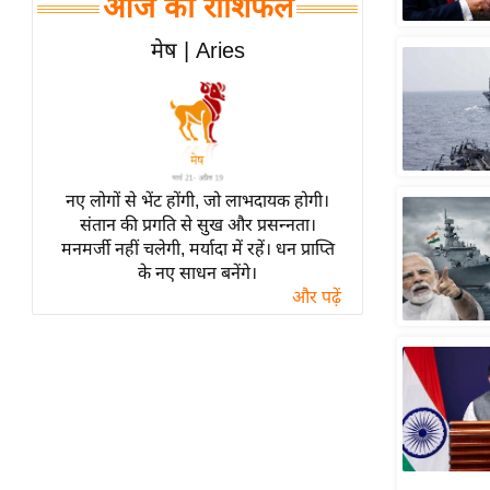
आज का राशिफल
हॉलीवुड
फिल्म समीक्षा
मेष | Aries
Breaking
News
लाइफस्टाइल
टेक्नॉलॉजी
नए लोगों से भेंट होंगी, जो लाभदायक होगी।
ब्यूटी/फैशन
संतान की प्रगति से सुख और प्रसन्नता।
घरेलू नुस्खे
मनमर्जी नहीं चलेगी, मर्यादा में रहें। धन प्राप्ति
के नए साधन बनेंगे।
पर्यटन स्थल
और पढ़ें
फिटनेस मंत्रा
रिलेशनशिप
राजनीति
विश्लेषण
समसामयिक
मातृभूमि