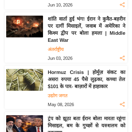
Jun 10, 2026
इ
म
शांति वार्ता हुई भंग! ईरान ने कुवैत-बहरीन
ई
पर दागीं मिसाइलें, जवाब में अमेरिका ने
-
किश्म द्वीप पर बोला हमला | Middle
पे
East War
प
अंतर्राष्ट्रीय
र
Jun 03, 2026
मि
सा
Hormuz Crisis | होर्मुज़ संकट का
ल
असर! रुपया 45 पैसे लुढ़का, कच्चा तेल
$101 के पार- बाज़ारों में हाहाकार
बे
उद्योग जगत
मि
May 08, 2026
सा
ल
ट्रंप को झूठा बता ईरान बोला मारता रहूंगा
मिसाइल, बम के गुच्छों से यरुशलम को
श