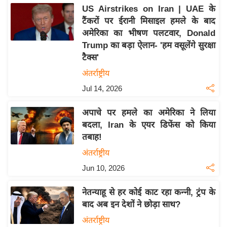
य
US Airstrikes on Iran | UAE के
ब
टैंकरों पर ईरानी मिसाइल हमले के बाद
ज
अमेरिका का भीषण पलटवार, Donald
ट
Trump का बड़ा ऐलान- 'हम वसूलेंगे सुरक्षा
टैक्स'
खे
ल
अंतर्राष्ट्रीय
Jul 14, 2026
क्रि
के
अपाचे पर हमले का अमेरिका ने लिया
ट
बदला, Iran के एयर डिफेंस को किया
I
तबाह!
P
अंतर्राष्ट्रीय
L
Jun 10, 2026
2
0
नेतन्याहू से हर कोई काट रहा कन्नी, ट्रंप के
2
बाद अब इन देशों ने छोड़ा साथ?
6
अंतर्राष्ट्रीय
क्रा