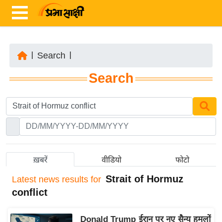
|
Search
|
ता
Search
ज़ा
ख
ब
र
रा
ष्ट्री
ख़बरें
वीडियो
फोटो
य
Strait of Hormuz
Latest
news results for
अं
conflict
त
र्रा
Donald Trump ईरान पर नए सैन्य हमलों
ष्ट्री