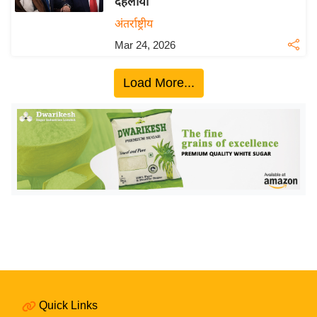
दहलाया
ख्सि
य
अंतर्राष्ट्रीय
त
Mar 24, 2026
यं
ग
Load More...
इं
डि
या
सा
हि
त्य
ज
ग
त
ऑ
टो
Quick Links
व