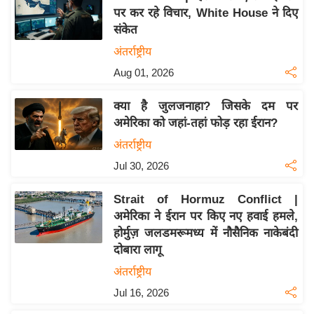
पर कर रहे विचार, White House ने दिए
य
संकेत
बि
अंतर्राष्ट्रीय
ज़
Aug 01, 2026
ने
स
क्या है जुलजनाहा? जिसके दम पर
उ
अमेरिका को जहां-तहां फोड़ रहा ईरान?
द्यो
अंतर्राष्ट्रीय
ग
Jul 30, 2026
ज
ग
Strait of Hormuz Conflict |
त
अमेरिका ने ईरान पर किए नए हवाई हमले,
वि
होर्मुज़ जलडमरूमध्य में नौसैनिक नाकेबंदी
शे
दोबारा लागू
ष
अंतर्राष्ट्रीय
ज्ञ
Jul 16, 2026
रा