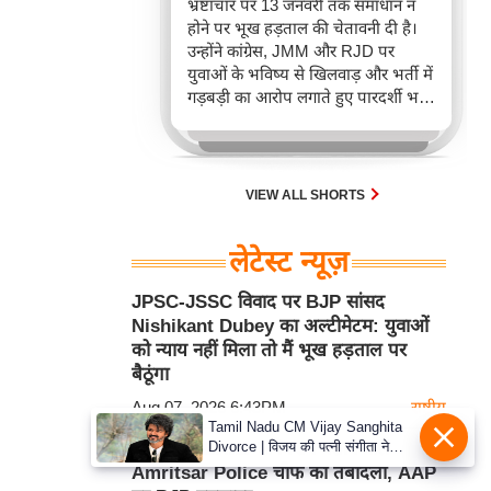
भ्रष्टाचार पर 13 जनवरी तक समाधान न
होने पर भूख हड़ताल की चेतावनी दी है।
उन्होंने कांग्रेस, JMM और RJD पर
युवाओं के भविष्य से खिलवाड़ और भर्ती में
गड़बड़ी का आरोप लगाते हुए पारदर्शी भर्ती
प्रक्रिया और निष्पक्ष जांच की मांग की है।
यह चेतावनी झारखंड में नौकरी की तलाश
कर रहे युवाओं के व्यापक असंतोष को
दर्शाता है।
VIEW ALL SHORTS
लेटेस्ट न्यूज़
JPSC-JSSC विवाद पर BJP सांसद
Nishikant Dubey का अल्टीमेटम: युवाओं
को न्याय नहीं मिला तो मैं भूख हड़ताल पर
बैठूंगा
Aug 07, 2026 6:43PM
राष्ट्रीय
Tamil Nadu CM Vijay Sanghita
Divorce | विजय की पत्नी संगीता ने
Jantar Mantar कनेक्शन बताने वाले
वापस ली तलाक की अर्जी, कोर्ट ने मामले
Amritsar Police चीफ का तबादला, AAP
को किया निपटाया