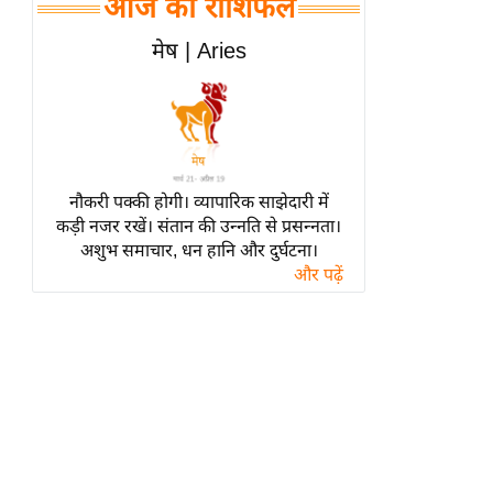
आज का राशिफल
हॉलीवुड
फिल्म समीक्षा
मेष | Aries
Breaking
News
लाइफस्टाइल
टेक्नॉलॉजी
नौकरी पक्की होगी। व्यापारिक साझेदारी में
ब्यूटी/फैशन
कड़ी नजर रखें। संतान की उन्नति से प्रसन्नता।
घरेलू नुस्खे
अशुभ समाचार, धन हानि और दुर्घटना।
और पढ़ें
पर्यटन स्थल
फिटनेस मंत्रा
रिलेशनशिप
राजनीति
विश्लेषण
समसामयिक
मातृभूमि