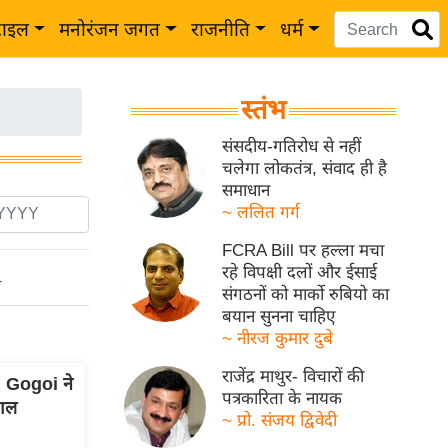
टाइल
मनोरंजन जगत
राजनीति
धर्म
स्तंभ
संसदीय-गतिरोध से नहीं
चलेगा लोकतंत्र, संवाद ही है
समाधान
~ ललित गर्ग
FCRA Bill पर हल्ला मचा
रहे विपक्षी दलों और ईसाई
ो
संगठनों को मार्को रुबियो का
बयान सुनना चाहिए
~ नीरज कुमार दुबे
राजेंद्र माथुर- विचारों की
 Gogoi ने
पत्रकारिता के नायक
ाल
~ प्रो. संजय द्विवेदी