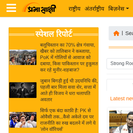
राष्ट्रीय
अंतर्राष्ट्रीय
बिज़नेस
Latest
ता
स्पेशल रिपोर्ट
News
|
Se
ज़ा
in
ख
बलूचिस्तान का 70% क्षेत्र गंवाया,
Hindi
खैबर को तालिबान ने कब्जाया,
ब
PoK में गोलियों से आवाज को
र
दबाया, किस पाकिस्तान पर हुकूमत
Hindi
कर रहे मुनीर-शहबाज?
राष्ट्रीय
News
अंतर्राष्ट्रीय
जुबान बिगड़ी हुई थी उदयनिधि की,
Live
पहली बार मिला सवा शेर, सत्ता में
बिज़नेस
आते ही विजय ने धरा थलापति
Latest
ne
उद्योग
अवतार
Breaking
जगत
News in
सिर्फ एक बंदा काफ़ी है: PK से
विशेषज्ञ
ओवैसी तक...कैसे अकेले दम पर
Hindi
राजनीति का रुख बदलने में लगे ये
राय
'लोन वॉरियर्स'