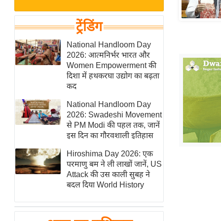
बजट
Hindi
खेल
News
ट्रेंडिंग
क्रिकेट
Hindi
National Handloom Day
IPL
2026: आत्मनिर्भर भारत और
Videos
2026
Women Empowerment की
क्राइम
दिशा में हथकरघा उद्योग का बढ़ता
कद
ई-पेपर
National Handloom Day
मिसाल बेमिसाल
2026: Swadeshi Movement
शख्सियत
से PM Modi की पहल तक, जानें
यंग इंडिया
इस दिन का गौरवशाली इतिहास
साहित्य जगत
Hiroshima Day 2026: एक
परमाणु बम ने ली लाखों जानें, US
ऑटो वर्ल्ड
Attack की उस काली सुबह ने
न्यूज ब्रीफ
बदल दिया World History
मनोरंजन जगत
बॉलीवुड