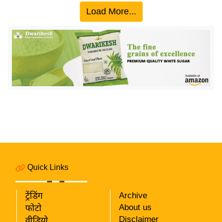
य
Load More...
ब
ज
ट
खे
ल
क्रि
के
ट
I
P
L
2
Quick Links
0
2
ट्रेंडिंग
Archive
6
About us
फोटो
Disclaimer
वीडियो
क्रा