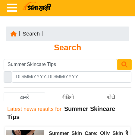
|
Search
|
ता
Search
ज़ा
ख
ब
र
रा
ष्ट्री
ख़बरें
वीडियो
फोटो
य
Summer Skincare
Latest
news results for
अं
Tips
त
र्रा
Summer Skin Care: Oily Skin है
ष्ट्री