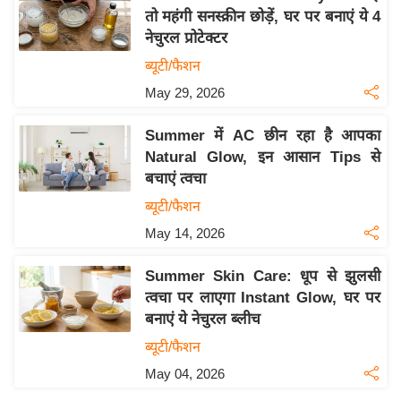
तो महंगी सनस्क्रीन छोड़ें, घर पर बनाएं ये 4
य
नेचुरल प्रोटेक्टर
बि
ब्यूटी/फैशन
ज़
May 29, 2026
ने
स
Summer में AC छीन रहा है आपका
उ
Natural Glow, इन आसान Tips से
द्यो
बचाएं त्वचा
ग
ब्यूटी/फैशन
ज
May 14, 2026
ग
त
Summer Skin Care: धूप से झुलसी
वि
त्वचा पर लाएगा Instant Glow, घर पर
शे
बनाएं ये नेचुरल ब्लीच
ष
ब्यूटी/फैशन
ज्ञ
May 04, 2026
रा