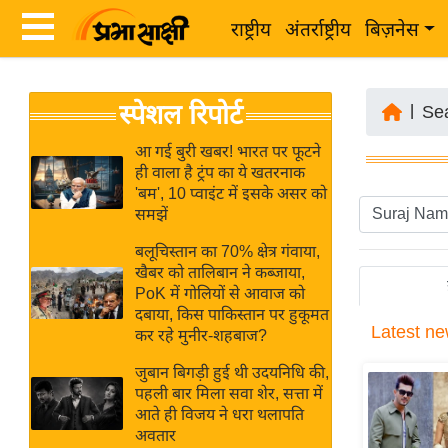
राष्ट्रीय
अंतर्राष्ट्रीय
बिज़नेस
Latest
ता
स्पेशल रिपोर्ट
News
|
Se
ज़ा
in
ख
आ गई बुरी खबर! भारत पर फूटने
Hindi
ही वाला है ट्रंप का ये खतरनाक
ब
'बम', 10 प्वाइंट में इसके असर को
र
समझें
Hindi
राष्ट्रीय
बलूचिस्तान का 70% क्षेत्र गंवाया,
News
अंतर्राष्ट्रीय
खैबर को तालिबान ने कब्जाया,
Live
PoK में गोलियों से आवाज को
बिज़नेस
दबाया, किस पाकिस्तान पर हुकूमत
Latest
ne
उद्योग
कर रहे मुनीर-शहबाज?
Breaking
जगत
News in
जुबान बिगड़ी हुई थी उदयनिधि की,
विशेषज्ञ
पहली बार मिला सवा शेर, सत्ता में
Hindi
आते ही विजय ने धरा थलापति
राय
अवतार