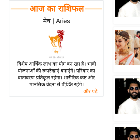
हॉलीवुड
आज का राशिफल
फिल्म समीक्षा
मेष | Aries
Breaking
News
लाइफस्टाइल
टेक्नॉलॉजी
ब्यूटी/फैशन
विशेष आर्थिक लाभ का योग बन रहा है। भावी
घरेलू नुस्खे
योजनाओं की रूपरेखाएं बनाएंगे। परिवार का
वातावरण प्रतिकूल रहेगा। शारीरिक कष्ट और
पर्यटन स्थल
मानसिक वेदना से पीडि़त रहेंगे।
फिटनेस मंत्रा
और पढ़ें
रिलेशनशिप
राजनीति
विश्लेषण
समसामयिक
मातृभूमि