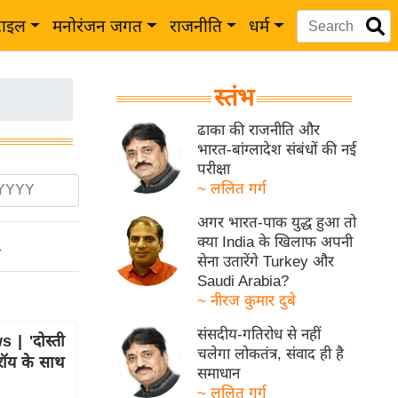
टाइल
मनोरंजन जगत
राजनीति
धर्म
स्तंभ
ढाका की राजनीति और
भारत-बांग्लादेश संबंधों की नई
परीक्षा
~ ललित गर्ग
अगर भारत-पाक युद्ध हुआ तो
क्या India के खिलाफ अपनी
ो
सेना उतारेंगे Turkey और
Saudi Arabia?
~ नीरज कुमार दुबे
संसदीय-गतिरोध से नहीं
| 'दोस्ती
चलेगा लोकतंत्र, संवाद ही है
 रॉय के साथ
समाधान
~ ललित गर्ग