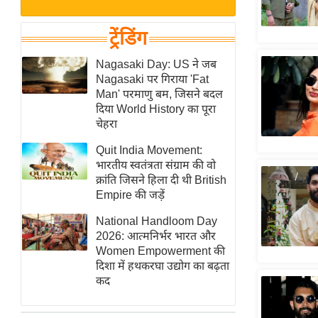
बजट
Hindi
खेल
News
ट्रेंडिंग
क्रिकेट
Hindi
Nagasaki Day: US ने जब
IPL
Nagasaki पर गिराया 'Fat
Videos
2026
Man' परमाणु बम, जिसने बदल
क्राइम
दिया World History का पूरा
चेहरा
ई-पेपर
Quit India Movement:
मिसाल बेमिसाल
भारतीय स्वतंत्रता संग्राम की वो
शख्सियत
क्रांति जिसने हिला दी थी British
यंग इंडिया
Empire की जड़ें
साहित्य जगत
National Handloom Day
2026: आत्मनिर्भर भारत और
ऑटो वर्ल्ड
Women Empowerment की
न्यूज ब्रीफ
दिशा में हथकरघा उद्योग का बढ़ता
कद
मनोरंजन जगत
बॉलीवुड