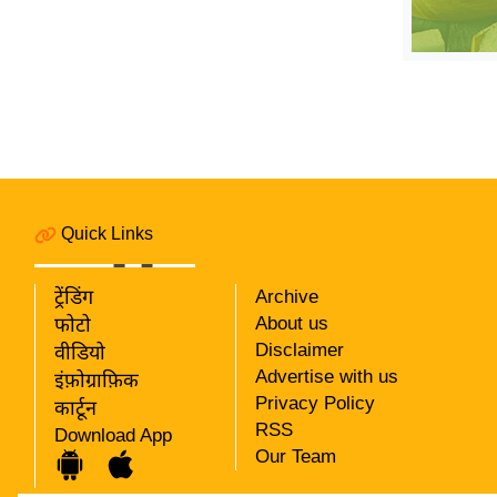
विश्लेषण
ट्रेंडिंग
Q
u
i
c
k
Quick Links
L
i
n
ट्रेंडिंग
Archive
k
About us
फोटो
s
Disclaimer
वीडियो
Advertise with us
इंफ़ोग्राफ़िक
विधानसभा
Privacy Policy
कार्टून
चुनाव
RSS
Download App
फोटो
Our Team
वीडियो