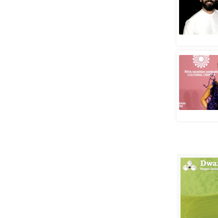
स्तंभ
एम.
आर.
आई.
चाय पर
समीक्षा
धर्म
ज्योतिष
प्रभु
महिमा/
धर्मस्थल
व्रत
त्योहार
राशिफल
विशेष