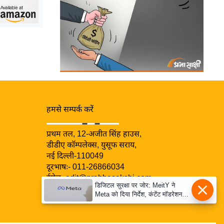
हमसे सम्पर्क करें
प्रथम तल, 12-अजीत सिंह हाउस,
डीडीए कॉम्पलेक्स, युसूफ सराय,
नई दिल्ली-110049
दूरभाषः- 011-26866034
ईमेल-
edit@prabhasakshi.com
डिजिटल सुरक्षा पर जोर: MeitY ने
Contact Editor
Meta को दिया निर्देश, कंटेंट मॉडरेशन
मजबूत करे