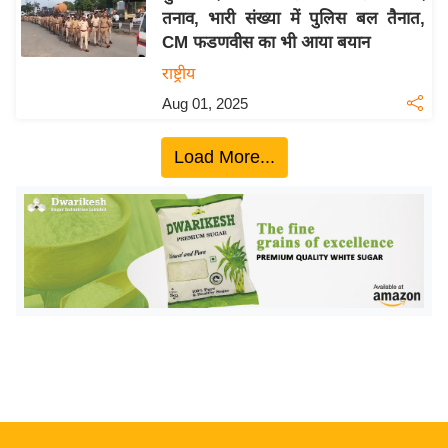
तनाव, भारी संख्या में पुलिस बल तैनात,
य
CM फडणवीस का भी आया बयान
बि
राष्ट्रीय
ज़
Aug 01, 2025
ने
स
Load More...
उ
द्यो
ग
ज
ग
त
वि
शे
ष
ज्ञ
रा