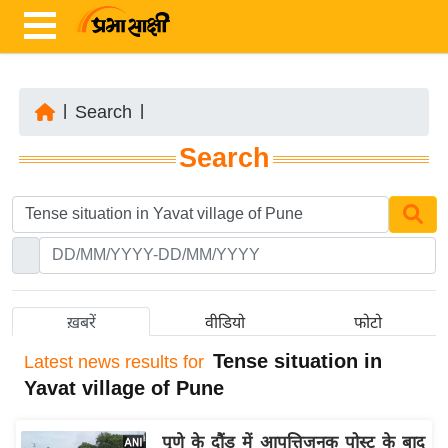
|
Search
|
ता
Search
ज़ा
ख
ब
र
रा
ष्ट्री
ख़बरें
वीडियो
फोटो
य
Tense situation in
Latest
news results for
अं
Yavat village of Pune
त
र्रा
पुणे के दौंड में आपत्तिजनक पोस्ट के बाद
ष्ट्री