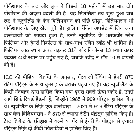
ख्सि
यॉर्कशायर के रूट और ब्रूक ने पिछले 18 महीनों में छह बार टॉप
य
पोजीशन की अदला-बदली की है। यह सिलसिला तब शुरू हुआ जब
त
रूट ने न्यूज़ीलैंड के केन विलियमसन को पीछे छोड़ा; विलियमसन भी
यं
यॉर्कशायर के लिए खेल चुके हैं। हालिया रैंकिंग अपडेट में जिन अन्य
ग
बल्लेबाजों को फायदा हुआ है, उनमें न्यूजीलैंड के शतकवीर ग्लेन
फिलिप्स और हेनरी निकोल्स के साथ-साथ रचिन रवींद्र भी शामिल हैं।
इं
फिलिप्स आठ स्थान ऊपर चढ़कर 31वें और निकोल्स 13 स्थान ऊपर
डि
चढ़कर 40वें स्थान पर पहुंच गए हैं, जबकि रवींद्र ने टॉप 10 में वापसी
या
की है।
सा
हि
ICC की मीडिया विज्ञप्ति के अनुसार, गेंदबाजी रैंकिंग में हेनरी 870
रेटिंग पॉइंट्स के साथ बुमराह के बराबर पहुंच गए हैं। यह न्यूजीलैंड के
त्य
किसी गेंदबाज द्वारा हासिल किया गया दूसरा सबसे ऊंचा स्कोर है; उनसे
ज
आगे सिर्फ रिचर्ड हैडली हैं, जिन्होंने 1985 में 909 पॉइंट्स हासिल किए
ग
थे। न्यूज़ीलैंड के सिर्फ़ एक बल्लेबाज़ - 2021 में 919 रेटिंग पॉइंट्स के
त
साथ केन विलियमसन - ने 870 से ज़्यादा रेटिंग पॉइंट्स हासिल किए हैं।
ऑ
टेस्ट क्रिकेट के इतिहास में बल्ले या गेंद से हेनरी के पॉइंट्स से ज़्यादा
टो
पॉइंट्स सिर्फ़ दो कीवी खिलाड़ियों ने हासिल किए हैं।
व