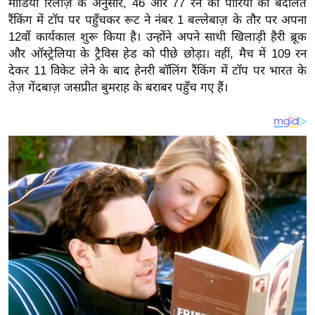
मीडिया रिलीज़ के अनुसार, 46 और 77 रन की पारियों की बदौलत
य
रैंकिंग में टॉप पर पहुँचकर रूट ने नंबर 1 बल्लेबाज़ के तौर पर अपना
ब
12वाँ कार्यकाल शुरू किया है। उन्होंने अपने साथी खिलाड़ी हैरी ब्रूक
ज
और ऑस्ट्रेलिया के ट्रैविस हेड को पीछे छोड़ा। वहीं, मैच में 109 रन
ट
देकर 11 विकेट लेने के बाद हेनरी बॉलिंग रैंकिंग में टॉप पर भारत के
खे
तेज़ गेंदबाज़ जसप्रीत बुमराह के बराबर पहुँच गए हैं।
ल
क्रि
के
ट
I
P
L
2
0
2
6
क्रा