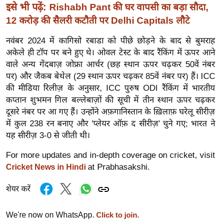
इसे भी पढ़ें:
Rishabh Pant की घर वापसी का बड़ा सौदा,
र्ल्ड
12 करोड़ की सैलरी कटौती पर Delhi Capitals लौटे
न्यू
ज
नवंबर 2024 में कागिसो रबाडा को पीछे छोड़ने के बाद से बुमराह
ब्री
अकेले ही टॉप पर बने हुए थे। ओवल टेस्ट के बाद रैंकिंग में ऊपर आने
फ
वाले अन्य गेंदबाज़ जोफ्रा आर्चर (छह स्थान ऊपर चढ़कर 50वें नंबर
पर) और जैकब बेथेल (29 स्थान ऊपर चढ़कर 85वें नंबर पर) हैं। ICC
म
की मीडिया रिलीज़ के अनुसार, ICC पुरुष ODI रैंकिंग में भारतीय
नो
कप्तान शुभमन गिल बल्लेबाज़ों की सूची में तीन स्थान ऊपर चढ़कर
रं
दूसरे नंबर पर आ गए हैं। उन्होंने अफ़गानिस्तान के ख़िलाफ़ घरेलू सीरीज़
ज
में कुल 238 रन बनाए और 'प्लेयर ऑफ़ द सीरीज़' चुने गए; भारत ने
न
यह सीरीज़ 3-0 से जीती थी।
ज
ग
For more updates and in-depth coverage on cricket, visit
त
at Prabhasakshi.
Cricket News in Hindi
बॉ
शेयर करें
ली
वु
We're now on WhatsApp.
Click to join.