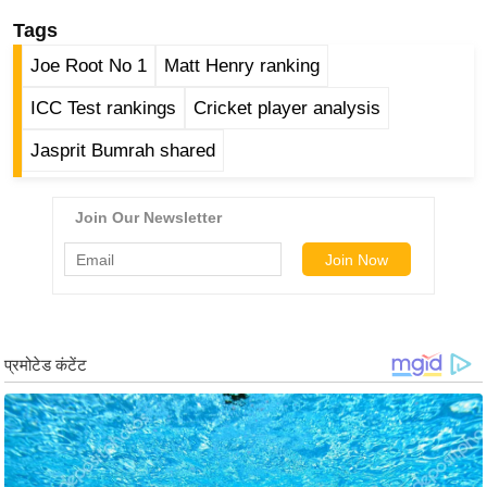
ड
Tags
हॉ
ली
Joe Root No 1
Matt Henry ranking
वु
ICC Test rankings
Cricket player analysis
ड
Jasprit Bumrah shared
फि
ल्म
स
मी
क्षा
B
r
e
a
k
i
n