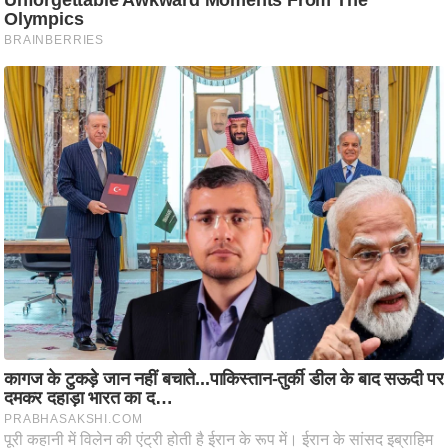
ति
ष
प्र
भु
म
हि
मा
/
ध
र्म
स्थ
ल
व्र
त
त्यो
हा
र