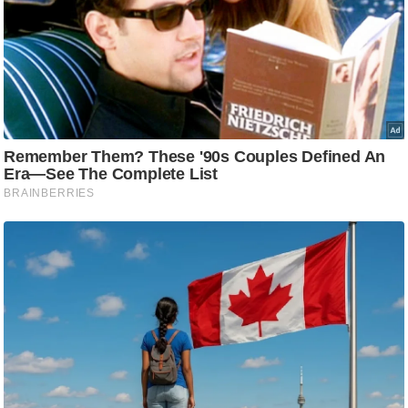
ट
ने
स
मं
त्रा
रि
ले
श
न
शि
प
रा
ज
नी
ति
वि
श्ले