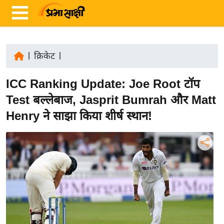
|
क्रिकेट
|
ता
ICC Ranking Update: Joe Root टॉप
ज़ा
ख
Test बल्लेबाज, Jasprit Bumrah और Matt
ब
Henry ने साझा किया शीर्ष स्थान!
र
रा
ष्ट्री
य
अं
त
र्रा
ष्ट्री