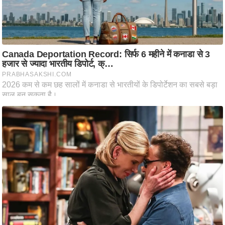
ष
ण
स
म
सा
म
यि
क
मा
तृ
भू
मि
स्तं
भ
ए
म
.