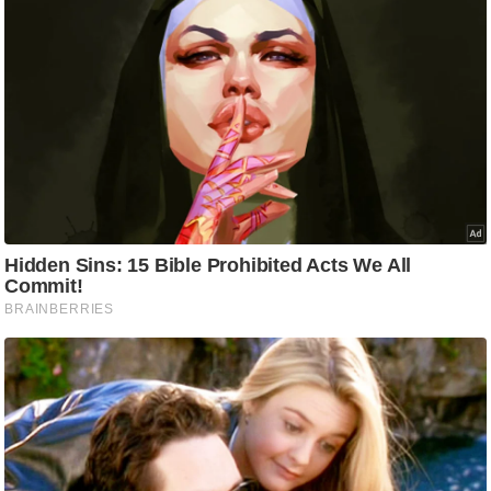
/
फै
श
न
घ
रे
लू
नु
स्खे
प
र्य
ट
न
स्थ
ल
फि