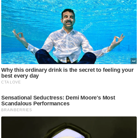
g
N
e
w
s
ला
इ
फ
स्टा
इ
ल
टे
क्नॉ
लॉ
जी
ब्यू
टी