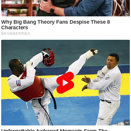
आ
र
.
आ
ई
.
चा
य
प
र
स
मी
क्षा
ध
र्म
ज्यो