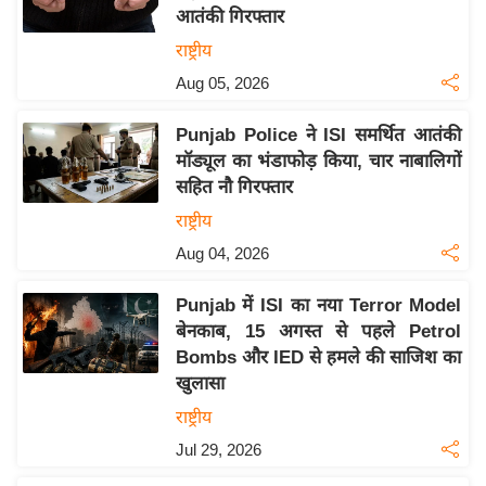
आतंकी गिरफ्तार
य
राष्ट्रीय
बि
Aug 05, 2026
ज़
ने
Punjab Police ने ISI समर्थित आतंकी
स
मॉड्यूल का भंडाफोड़ किया, चार नाबालिगों
उ
सहित नौ गिरफ्तार
द्यो
राष्ट्रीय
ग
Aug 04, 2026
ज
ग
Punjab में ISI का नया Terror Model
त
बेनकाब, 15 अगस्त से पहले Petrol
वि
Bombs और IED से हमले की साजिश का
शे
खुलासा
ष
राष्ट्रीय
ज्ञ
Jul 29, 2026
रा