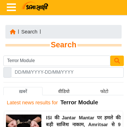
|
Search
|
ता
Search
ज़ा
ख
ब
र
रा
ष्ट्री
ख़बरें
वीडियो
फोटो
य
Terror Module
Latest
news results for
अं
त
ISI की Jantar Mantar पर हमले की
र्रा
बड़ी साजिश नाकाम, Amritsar से 9
ष्ट्री