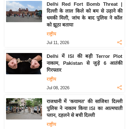
य
Delhi Red Fort Bomb Threat |
ब
दिल्ली के लाल किले को बम से उड़ाने की
ज
धमकी मिली, जांच के बाद पुलिस ने कॉल
को झूठा बताया
ट
राष्ट्रीय
खे
ल
Jul 11, 2026
क्रि
Delhi में ISI की बड़ी Terror Plot
के
नाकाम, Pakistan से जुड़े 6 आतंकी
ट
गिरफ्तार
I
राष्ट्रीय
P
Jul 08, 2026
L
2
राजधानी में 'कयामत' की साजिश! दिल्ली
0
पुलिस ने नाकाम किया ISI का आत्मघाती
2
प्लान, दहलने से बची दिल्ली
6
राष्ट्रीय
क्रा