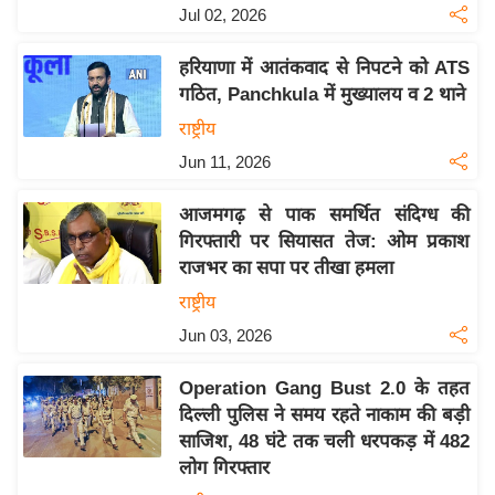
Jul 02, 2026
इ
म
हरियाणा में आतंकवाद से निपटने को ATS
ई
गठित, Panchkula में मुख्यालय व 2 थाने
-
राष्ट्रीय
पे
Jun 11, 2026
प
र
आजमगढ़ से पाक समर्थित संदिग्ध की
मि
गिरफ्तारी पर सियासत तेज: ओम प्रकाश
सा
राजभर का सपा पर तीखा हमला
ल
राष्ट्रीय
Jun 03, 2026
बे
मि
Operation Gang Bust 2.0 के तहत
सा
दिल्ली पुलिस ने समय रहते नाकाम की बड़ी
ल
साजिश, 48 घंटे तक चली धरपकड़ में 482
लोग गिरफ्तार
श