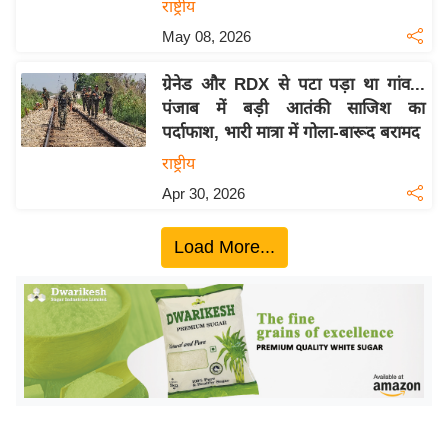
ख्सि
राष्ट्रीय
य
May 08, 2026
त
ग्रेनेड और RDX से पटा पड़ा था गांव...
यं
पंजाब में बड़ी आतंकी साजिश का
ग
पर्दाफाश, भारी मात्रा में गोला-बारूद बरामद
इं
राष्ट्रीय
डि
या
Apr 30, 2026
सा
Load More...
हि
त्य
ज
ग
त
ऑ
टो
व