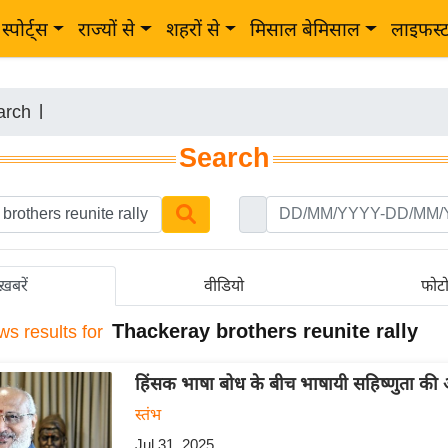
स्पोर्ट्स
राज्यों से
शहरों से
मिसाल बेमिसाल
लाइफस्
arch
|
Search
ख़बरें
वीडियो
फोट
Thackeray brothers reunite rally
ws results for
हिंसक भाषा बोध के बीच भाषायी सहिष्णुता की
स्तंभ
Jul 31, 2025