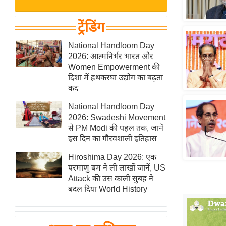
बजट
Hindi
खेल
News
ट्रेंडिंग
क्रिकेट
Hindi
National Handloom Day
IPL
2026: आत्मनिर्भर भारत और
Videos
2026
Women Empowerment की
क्राइम
दिशा में हथकरघा उद्योग का बढ़ता
कद
ई-पेपर
National Handloom Day
मिसाल बेमिसाल
2026: Swadeshi Movement
शख्सियत
से PM Modi की पहल तक, जानें
यंग इंडिया
इस दिन का गौरवशाली इतिहास
साहित्य जगत
Hiroshima Day 2026: एक
परमाणु बम ने ली लाखों जानें, US
ऑटो वर्ल्ड
Attack की उस काली सुबह ने
न्यूज ब्रीफ
बदल दिया World History
मनोरंजन जगत
बॉलीवुड