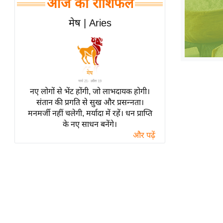
आज का राशिफल
हॉलीवुड
फिल्म समीक्षा
मेष | Aries
Breaking
News
लाइफस्टाइल
टेक्नॉलॉजी
नए लोगों से भेंट होंगी, जो लाभदायक होगी।
ब्यूटी/फैशन
संतान की प्रगति से सुख और प्रसन्नता।
घरेलू नुस्खे
मनमर्जी नहीं चलेगी, मर्यादा में रहें। धन प्राप्ति
के नए साधन बनेंगे।
पर्यटन स्थल
और पढ़ें
फिटनेस मंत्रा
रिलेशनशिप
राजनीति
विश्लेषण
समसामयिक
मातृभूमि