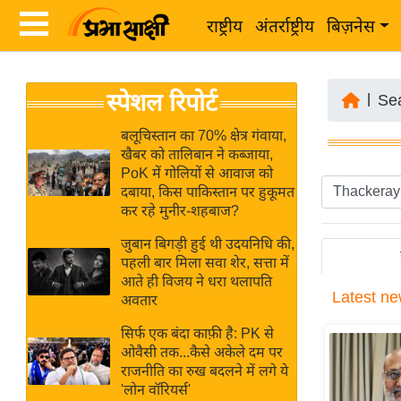
राष्ट्रीय
अंतर्राष्ट्रीय
बिज़नेस
Latest
ता
स्पेशल रिपोर्ट
News
|
Se
ज़ा
in
ख
बलूचिस्तान का 70% क्षेत्र गंवाया,
Hindi
खैबर को तालिबान ने कब्जाया,
ब
PoK में गोलियों से आवाज को
र
दबाया, किस पाकिस्तान पर हुकूमत
Hindi
कर रहे मुनीर-शहबाज?
राष्ट्रीय
News
अंतर्राष्ट्रीय
जुबान बिगड़ी हुई थी उदयनिधि की,
Live
पहली बार मिला सवा शेर, सत्ता में
बिज़नेस
आते ही विजय ने धरा थलापति
Latest
ne
उद्योग
अवतार
Breaking
जगत
News in
सिर्फ एक बंदा काफ़ी है: PK से
विशेषज्ञ
ओवैसी तक...कैसे अकेले दम पर
Hindi
राजनीति का रुख बदलने में लगे ये
राय
'लोन वॉरियर्स'