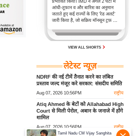
प्रभावित किया। IMD ने अगले 2 घंटों में
आंधी-तूफान व और बारिश का अनुमान
जताते हुए कई राज्यों के लिए 'रेड अलर्ट'
जारी किया है, जो सक्रिय मॉनसून ट्रफ़ और
चक्रवाती हवाओं के घेरे का परिणाम है,
जिससे यातायात बाधित होने के साथ-साथ
सफदरजंग अस्पताल में भी जलभराव की
स्थिति बनी।
VIEW ALL SHORTS
लेटेस्ट न्यूज़
NDRF की नई टीमें तैनात करने का लंबित
प्रस्ताव जल्द मंजूर करे सरकार: संसदीय समिति
Aug 07, 2026 10:56PM
राष्ट्रीय
Atiq Ahmed के बेटों को Allahabad High
Court से मिली पेरोल, अबान के जनाजे में होंगे
शामिल
Aug 07, 2026 10:56PM
राष्ट्रीय
Tamil Nadu CM Vijay Sanghita