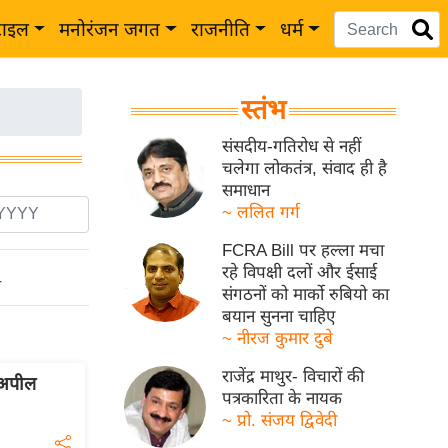
टाइल
मनोरंजन जगत
राजनीति
धर्म
स्तंभ
संसदीय-गतिरोध से नहीं
चलेगा लोकतंत्र, संवाद ही है
समाधान
~ ललित गर्ग
FCRA Bill पर हल्ला मचा
रहे विपक्षी दलों और ईसाई
ो
संगठनों को मार्को रुबियो का
बयान सुनना चाहिए
~ नीरज कुमार दुबे
राजेंद्र माथुर- विचारों की
 अपील
पत्रकारिता के नायक
~ प्रो. संजय द्विवेदी