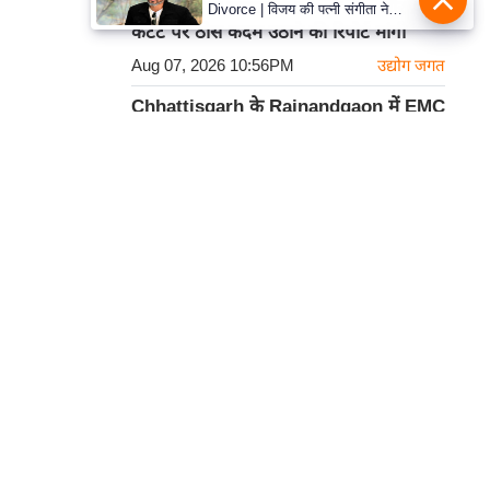
Meta टीम से सरकार ने Deepfake और AI
Divorce | विजय की पत्नी संगीता ने
वापस ली तलाक की अर्जी, कोर्ट ने मामले
कंटेंट पर ठोस कदम उठाने की रिपोर्ट मांगी
को किया निपटाया
Aug 07, 2026 10:56PM
उद्योग जगत
Chhattisgarh के Rajnandgaon में EMC
2.0 को केंद्र से मंजूरी, ₹3000 करोड़ का होगा
निवेश
Aug 07, 2026 10:55PM
राष्ट्रीय
हमसे सम्पर्क करें
कार्टून
प्रथम तल, 12-अजीत सिंह हाउस,
डीडीए कॉम्पलेक्स, युसूफ सराय,
नई दिल्ली-110049
दूरभाषः- 011-26866034
ईमेल-
edit@prabhasakshi.com
Contact Editor