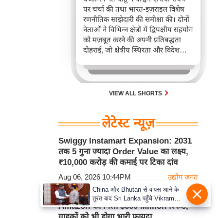
पर चर्चा की तथा भारत-इज़राइल विशेष
रणनीतिक साझेदारी की समीक्षा की। दोनों
नेताओं ने विभिन्न क्षेत्रों में द्विपक्षीय सहयोग
को मज़बूत करने की अपनी प्रतिबद्धता
दोहराई, जो क्षेत्रीय स्थिरता और विदेश
नीति में भारत के बढ़ते महत्व को रेखांकित
करता है।
VIEW ALL SHORTS
लेटेस्ट न्यूज़
Swiggy Instamart Expansion: 2031
तक 5 गुना ज्यादा Order Value का लक्ष्य,
₹10,000 करोड़ की कमाई पर टिका दांव
Aug 06, 2026 10:44PM
उद्योग जगत
China और Bhutan से वापस आने के
US Supreme Court के बड़े फैसले के बाद
तुरंत बाद Sri Lanka पहुँचे Vikram
Amazon को मिला $600 Million रिफंड,
Misri, भारत के जबरदस्त दाँव से दुनिया
ग्राहकों को भी होगा भारी फायदा
हुई हैरान