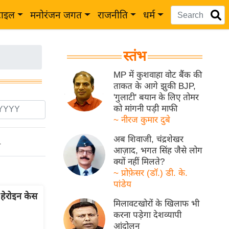
टाइल
मनोरंजन जगत
राजनीति
धर्म
स्तंभ
MP में कुशवाहा वोट बैंक की
ताकत के आगे झुकी BJP,
'गुलाटी' बयान के लिए तोमर
को मांगनी पड़ी माफी
~ नीरज कुमार दुबे
अब शिवाजी, चंद्रशेखर
ो
आज़ाद, भगत सिंह जैसे लोग
क्यों नहीं मिलते?
~ प्रोफ़ेसर (डॉ.) डी. के.
पांडेय
 हेरोइन केस
मिलावटखोरों के खिलाफ भी
करना पड़ेगा देशव्यापी
आंदोलन