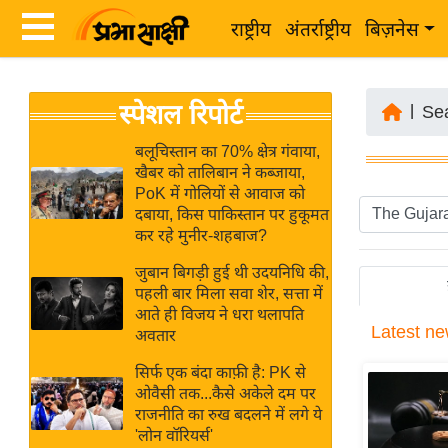
राष्ट्रीय
अंतर्राष्ट्रीय
बिज़नेस
Latest
ता
स्पेशल रिपोर्ट
News
|
Se
ज़ा
in
ख
बलूचिस्तान का 70% क्षेत्र गंवाया,
Hindi
खैबर को तालिबान ने कब्जाया,
ब
PoK में गोलियों से आवाज को
र
दबाया, किस पाकिस्तान पर हुकूमत
Hindi
कर रहे मुनीर-शहबाज?
राष्ट्रीय
News
अंतर्राष्ट्रीय
जुबान बिगड़ी हुई थी उदयनिधि की,
Live
पहली बार मिला सवा शेर, सत्ता में
बिज़नेस
आते ही विजय ने धरा थलापति
Latest
ne
उद्योग
अवतार
Breaking
जगत
News in
सिर्फ एक बंदा काफ़ी है: PK से
विशेषज्ञ
ओवैसी तक...कैसे अकेले दम पर
Hindi
राजनीति का रुख बदलने में लगे ये
राय
'लोन वॉरियर्स'