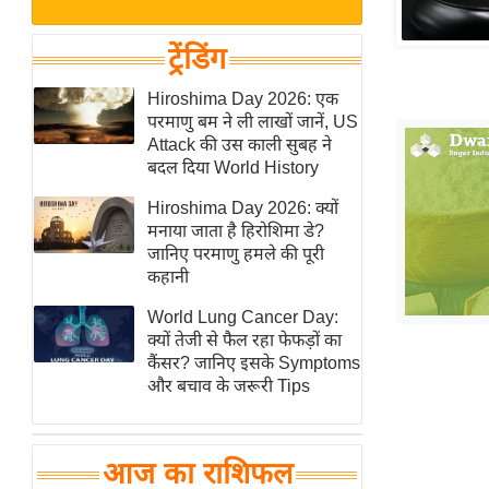
बजट
Hindi
खेल
News
ट्रेंडिंग
क्रिकेट
Hindi
Hiroshima Day 2026: एक
IPL
परमाणु बम ने ली लाखों जानें, US
Videos
2026
Attack की उस काली सुबह ने
क्राइम
बदल दिया World History
ई-पेपर
Hiroshima Day 2026: क्यों
मनाया जाता है हिरोशिमा डे?
मिसाल बेमिसाल
जानिए परमाणु हमले की पूरी
शख्सियत
कहानी
यंग इंडिया
World Lung Cancer Day:
साहित्य जगत
क्यों तेजी से फैल रहा फेफड़ों का
कैंसर? जानिए इसके Symptoms
ऑटो वर्ल्ड
और बचाव के जरूरी Tips
न्यूज ब्रीफ
मनोरंजन जगत
आज का राशिफल
बॉलीवुड