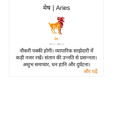
हॉलीवुड
मेष | Aries
फिल्म समीक्षा
Breaking
News
लाइफस्टाइल
नौकरी पक्की होगी। व्यापारिक साझेदारी में
टेक्नॉलॉजी
कड़ी नजर रखें। संतान की उन्नति से प्रसन्नता।
ब्यूटी/फैशन
अशुभ समाचार, धन हानि और दुर्घटना।
घरेलू नुस्खे
और पढ़ें
पर्यटन स्थल
फिटनेस मंत्रा
रिलेशनशिप
राजनीति
विश्लेषण
समसामयिक
मातृभूमि