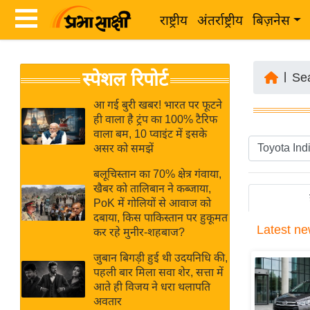
राष्ट्रीय
अंतर्राष्ट्रीय
बिज़नेस
Latest
ता
स्पेशल रिपोर्ट
News
|
Se
ज़ा
in
ख
आ गई बुरी खबर! भारत पर फूटने
Hindi
ही वाला है ट्रंप का 100% टैरिफ
ब
वाला बम, 10 प्वाइंट में इसके
र
असर को समझें
Hindi
राष्ट्रीय
बलूचिस्तान का 70% क्षेत्र गंवाया,
News
अंतर्राष्ट्रीय
खैबर को तालिबान ने कब्जाया,
Live
PoK में गोलियों से आवाज को
बिज़नेस
दबाया, किस पाकिस्तान पर हुकूमत
Latest
ne
उद्योग
कर रहे मुनीर-शहबाज?
Breaking
जगत
News in
जुबान बिगड़ी हुई थी उदयनिधि की,
विशेषज्ञ
पहली बार मिला सवा शेर, सत्ता में
Hindi
आते ही विजय ने धरा थलापति
राय
अवतार