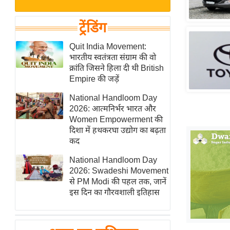
बजट
Hindi
खेल
News
ट्रेंडिंग
क्रिकेट
Hindi
Quit India Movement:
IPL
भारतीय स्वतंत्रता संग्राम की वो
Videos
2026
क्रांति जिसने हिला दी थी British
क्राइम
Empire की जड़ें
ई-पेपर
National Handloom Day
2026: आत्मनिर्भर भारत और
मिसाल बेमिसाल
Women Empowerment की
शख्सियत
दिशा में हथकरघा उद्योग का बढ़ता
यंग इंडिया
कद
साहित्य जगत
National Handloom Day
2026: Swadeshi Movement
ऑटो वर्ल्ड
से PM Modi की पहल तक, जानें
न्यूज ब्रीफ
इस दिन का गौरवशाली इतिहास
मनोरंजन जगत
बॉलीवुड