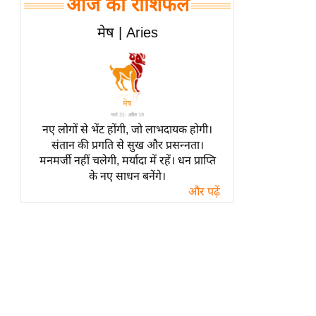
आज का राशिफल
हॉलीवुड
फिल्म समीक्षा
मेष | Aries
Breaking
News
लाइफस्टाइल
टेक्नॉलॉजी
नए लोगों से भेंट होंगी, जो लाभदायक होगी।
ब्यूटी/फैशन
संतान की प्रगति से सुख और प्रसन्नता।
घरेलू नुस्खे
मनमर्जी नहीं चलेगी, मर्यादा में रहें। धन प्राप्ति
के नए साधन बनेंगे।
पर्यटन स्थल
और पढ़ें
फिटनेस मंत्रा
रिलेशनशिप
राजनीति
विश्लेषण
समसामयिक
मातृभूमि