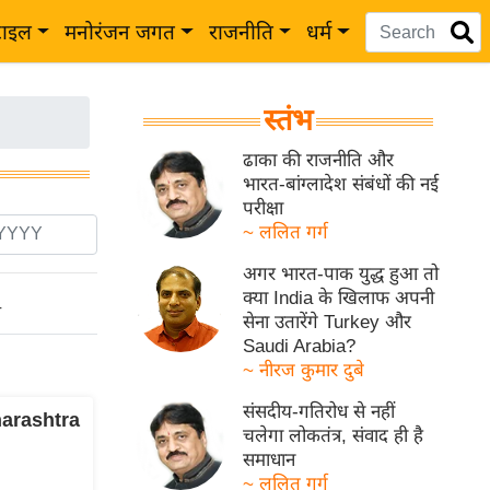
टाइल
मनोरंजन जगत
राजनीति
धर्म
स्तंभ
ढाका की राजनीति और
भारत-बांग्लादेश संबंधों की नई
परीक्षा
~ ललित गर्ग
अगर भारत-पाक युद्ध हुआ तो
क्या India के खिलाफ अपनी
ो
सेना उतारेंगे Turkey और
Saudi Arabia?
~ नीरज कुमार दुबे
संसदीय-गतिरोध से नहीं
harashtra
चलेगा लोकतंत्र, संवाद ही है
समाधान
~ ललित गर्ग