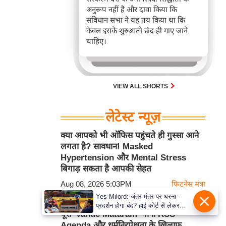
अनुरूप नहीं है और दावा किया कि
संविधान सभा ने यह तय किया था कि
केवल इसके शुरुआती छंद ही गाए जाने
चाहिए।
VIEW ALL SHORTS
लेटेस्ट न्यूज़
क्या आपको भी ऑफिस पहुंचते ही गुस्सा आने
लगता है? सावधान! Masked
Hypertension और Mental Stress
बिगाड़ सकता है आपकी सेहत
Aug 08, 2026 5:03PM
फिटनेस मंत्रा
Yes Milord: जंतर-मंतर पर धरना-
Pinarayi Vijayan का बड़ा हमला, बोले-
प्रदर्शन होगा बंद? हाई कोर्ट से लेकर
पूरा 'Vande Mataram' गाना RSS
सुप्रीम कोर्ट तक में क्या नई बहस छिड़ गई
Agenda और धर्मनिरपेक्षता के खिलाफ