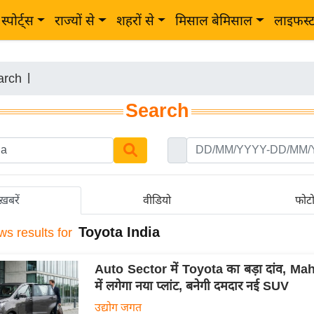
स्पोर्ट्स
राज्यों से
शहरों से
मिसाल बेमिसाल
लाइफस्
arch
|
Search
ख़बरें
वीडियो
फोट
Toyota India
ws results for
Auto Sector में Toyota का बड़ा दांव, Ma
में लगेगा नया प्लांट, बनेगी दमदार नई SUV
उद्योग जगत