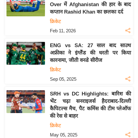
य
Over में Afghanistan की हार के बाद
ब
कप्तान Rashid Khan का छलका दर्द
ज
क्रिकेट
ट
Feb 11, 2026
खे
ल
ENG vs SA: 27 साल बाद साउथ
अफ्रीका ने इंग्लैंड की धरती पर किया
क्रि
कारनामा, जीती वनडे सीरीज
के
क्रिकेट
ट
Sep 05, 2025
I
P
SRH vs DC Highlights: बारिश की
L
भेंट चढ़ा सनराइजर्स हैदराबाद-दिल्ली
2
कैपिटल्स मैच, पैट कमिंस की टीम प्लेऑफ
0
की रेस से बाहर
2
क्रिकेट
6
May 05, 2025
क्रा