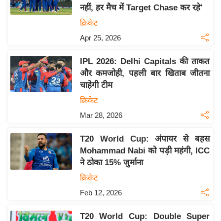
नहीं, हर मैच में Target Chase कर रहे'
य
क्रिकेट
बि
Apr 25, 2026
ज़
ने
IPL 2026: Delhi Capitals की ताकत
स
और कमजोही, पहली बार खिताब जीतना
उ
चाहेगी टीम
द्यो
क्रिकेट
ग
Mar 28, 2026
ज
ग
T20 World Cup: अंपायर से बहस
त
Mohammad Nabi को पड़ी महंगी, ICC
वि
ने ठोका 15% जुर्माना
शे
क्रिकेट
ष
Feb 12, 2026
ज्ञ
रा
T20 World Cup: Double Super