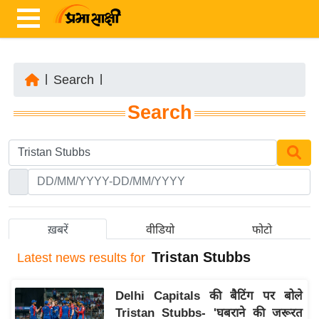
|
Search
|
ता
Search
ज़ा
ख
ब
र
रा
ष्ट्री
ख़बरें
वीडियो
फोटो
य
Tristan Stubbs
Latest
news results for
अं
त
Delhi Capitals की बैटिंग पर बोले
र्रा
Tristan Stubbs- 'घबराने की जरूरत
ष्ट्री