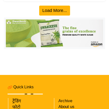
इ
Load More...
म
ई
-
पे
प
र
मि
सा
ल
बे
मि
Quick Links
सा
ल
ट्रेंडिंग
Archive
श
About us
फोटो