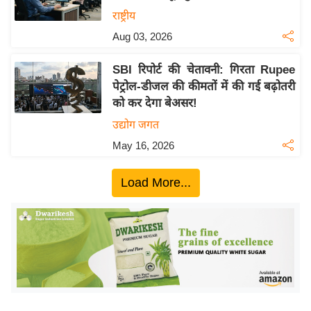
य
राष्ट्रीय
बि
Aug 03, 2026
ज़
SBI रिपोर्ट की चेतावनी: गिरता Rupee
ने
पेट्रोल-डीजल की कीमतों में की गई बढ़ोतरी
स
को कर देगा बेअसर!
उ
उद्योग जगत
द्यो
May 16, 2026
ग
ज
Load More...
ग
त
वि
शे
ष
ज्ञ
रा