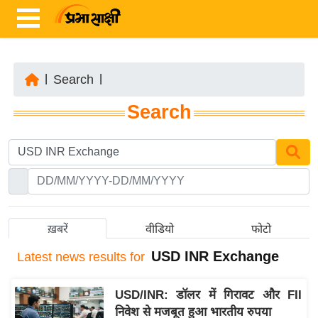
|
Search
|
ता
Search
ज़ा
ख
ब
र
रा
ष्ट्री
ख़बरें
वीडियो
फोटो
य
USD INR Exchange
Latest
news results for
अं
त
USD/INR: डॉलर में गिरावट और FII
र्रा
निवेश से मजबूत हुआ भारतीय रुपया
ष्ट्री