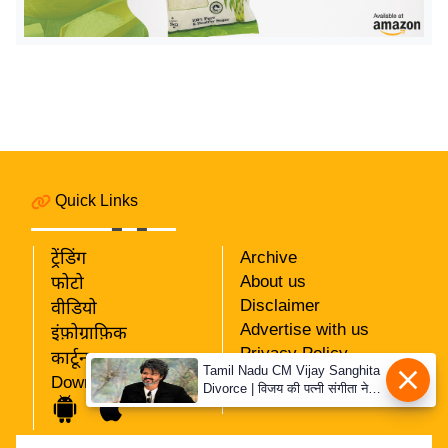
य
ब
ज
ट
खे
ल
क्रि
Quick Links
के
ट
ट्रेंडिंग
Archive
I
About us
फोटो
P
Disclaimer
वीडियो
L
Advertise with us
इंफ़ोग्राफ़िक
2
Privacy Policy
कार्टून
0
Tamil Nadu CM Vijay Sanghita
RSS
Download App
2
Divorce | विजय की पत्नी संगीता ने
Our Team
वापस ली तलाक की अर्जी, कोर्ट ने
6
मामले को किया निपटाया
क्रा