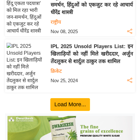
समर्थन, हिंदुओं को एकजुट कर रहे आचार्य
य
धीरेंद्र शास्त्री
बि
राष्ट्रीय
ज़
Nov 08, 2025
ने
स
IPL 2025 Unsold Players List: इन
उ
खिलाड़ियों को नहीं मिले खरीददार, अर्जुन
द्यो
तेंदलुकर से शार्दुल ठाकुर तक शामिल
ग
क्रिकेट
ज
Nov 25, 2024
ग
त
वि
Load More...
शे
ष
ज्ञ
रा