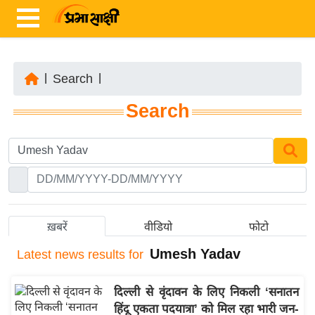
|
Search
|
ता
Search
ज़ा
ख
ब
र
रा
ष्ट्री
ख़बरें
वीडियो
फोटो
य
Umesh Yadav
Latest
news results for
अं
त
दिल्ली से वृंदावन के लिए निकली ‘सनातन
र्रा
हिंदू एकता पदयात्रा’ को मिल रहा भारी जन-
ष्ट्री