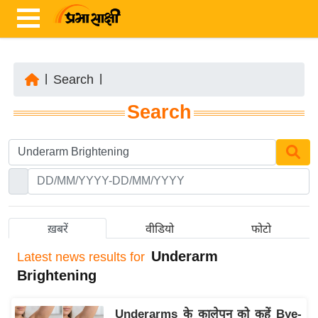
|
Search
|
ता
Search
ज़ा
ख
ब
र
रा
ष्ट्री
ख़बरें
वीडियो
फोटो
य
Underarm
Latest
news results for
अं
Brightening
त
र्रा
Underarms के कालेपन को कहें Bye-
ष्ट्री