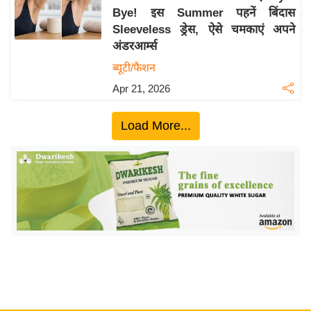
Bye! इस Summer पहनें बिंदास
य
Sleeveless ड्रेस, ऐसे चमकाएं अपने
बि
अंडरआर्म्स
ज़
ब्यूटी/फैशन
ने
Apr 21, 2026
स
उ
Load More...
द्यो
ग
ज
ग
त
वि
शे
ष
ज्ञ
रा