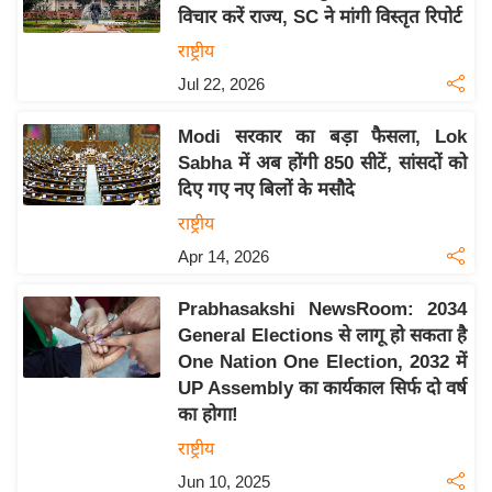
विचार करें राज्य, SC ने मांगी विस्तृत रिपोर्ट
य
राष्ट्रीय
बि
Jul 22, 2026
ज़
ने
Modi सरकार का बड़ा फैसला, Lok
स
Sabha में अब होंगी 850 सीटें, सांसदों को
उ
दिए गए नए बिलों के मसौदे
द्यो
राष्ट्रीय
ग
Apr 14, 2026
ज
ग
Prabhasakshi NewsRoom: 2034
त
General Elections से लागू हो सकता है
वि
One Nation One Election, 2032 में
शे
UP Assembly का कार्यकाल सिर्फ दो वर्ष
ष
का होगा!
ज्ञ
राष्ट्रीय
रा
Jun 10, 2025