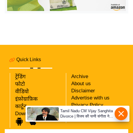
इ
म
ई
-
पे
प
र
Quick Links
मि
सा
ट्रेंडिंग
Archive
ल
About us
फोटो
Disclaimer
वीडियो
बे
Advertise with us
इंफ़ोग्राफ़िक
मि
Privacy Policy
कार्टून
सा
Tamil Nadu CM Vijay Sanghita
RSS
Download App
Divorce | विजय की पत्नी संगीता ने
ल
Our Team
वापस ली तलाक की अर्जी, कोर्ट ने
श
मामले को किया निपटाया