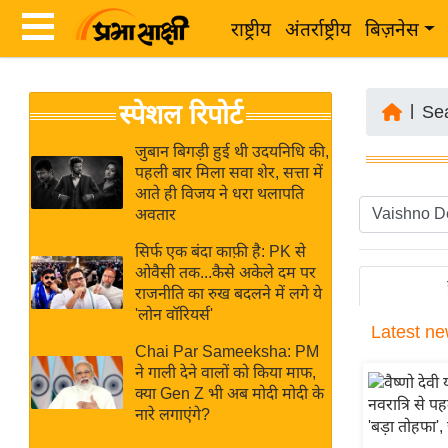
राष्ट्रीय
अंतर्राष्ट्रीय
बिज़नेस
Latest
ता
स्पेशल रिपोर्ट
News
|
Se
ज़ा
in
ख
जुबान बिगड़ी हुई थी उदयनिधि की,
Hindi
पहली बार मिला सवा शेर, सत्ता में
ब
आते ही विजय ने धरा थलापति
र
अवतार
Hindi
राष्ट्रीय
सिर्फ एक बंदा काफ़ी है: PK से
News
अंतर्राष्ट्रीय
ओवैसी तक...कैसे अकेले दम पर
Live
राजनीति का रुख बदलने में लगे ये
बिज़नेस
'लोन वॉरियर्स'
Latest
ne
उद्योग
Breaking
Chai Par Sameeksha: PM
जगत
News in
ने गाली देने वालों को किया माफ,
विशेषज्ञ
क्या Gen Z भी अब मोदी मोदी के
Hindi
नारे लगाएंगे?
राय