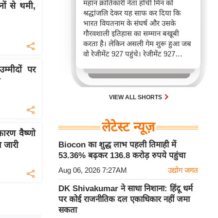
महान क्रांतिकारी नेता होची मिन को
नों से थमी,
श्रद्धांजलि देकर यह साफ कर दिया कि
भारत वियतनाम के संघर्ष और उसके
गौरवशाली इतिहास का सम्मान बखूबी
करता है। लेकिन असली गेम शुरू हुआ जब
वो रेजीमेंट 927 पहुंचे। रेजीमेंट 927
वियतनाम की वायुसेना की रीड है। यहां
म्मीदों पर
एयर चीफ ने सीधे वियतनामी फाइटर
पायलट से बातचीत की। वियतनाम भी सुई
30 एम के भी उड़ाता है और भारत के पास
VIEW ALL SHORTS
इसका सबसे बड़ा बेड़ा है।
लेटेस्ट न्यूज़
रण वैष्णो
रा जारी
Biocon का शुद्ध लाभ पहली तिमाही में
53.36% बढ़कर 136.8 करोड़ रुपये पहुंचा
Aug 06, 2026 7:27AM
उद्योग जगत
DK Shivakumar ने साधा निशाना: हिंदू धर्म
पर कोई राजनीतिक दल एकाधिकार नहीं जमा
सकता