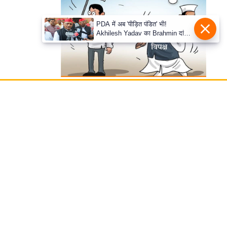
PDA में अब 'पीड़ित पंडित' भी!
Akhilesh Yadav का Brahmin दांव,
बोले- Krishna-Sudama की दोस्ती
पुरानी
हमसे सम्पर्क करें
प्रथम तल, 12-अजीत सिंह हाउस,
डीडीए कॉम्पलेक्स, युसूफ सराय,
नई दिल्ली-110049
दूरभाषः- 011-26866034
ईमेल-
edit@prabhasakshi.com
Contact Editor