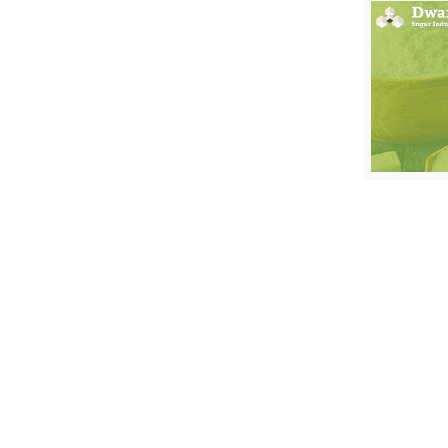
स्तंभ
एम.
आर.
आई.
चाय पर
समीक्षा
धर्म
ज्योतिष
प्रभु
महिमा/
धर्मस्थल
व्रत
त्योहार
राशिफल
विशेष