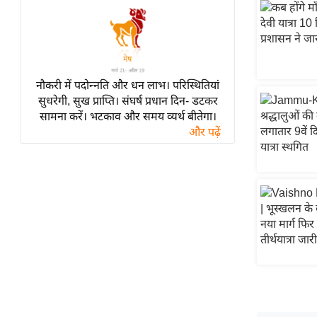
हॉलीवुड
फिल्म समीक्षा
Breaking
News
नौकरी में पदोन्नति और धन लाभ। परिस्थितियां
लाइफस्टाइल
सुधरेगी, सुख प्राप्ति। संघर्ष प्रधान दिन- डटकर
टेक्नॉलॉजी
सामना करें। भटकाव और समय व्यर्थ बीतेगा।
और पढ़ें
ब्यूटी/फैशन
घरेलू नुस्खे
पर्यटन स्थल
फिटनेस मंत्रा
रिलेशनशिप
राजनीति
विश्लेषण
समसामयिक
मातृभूमि