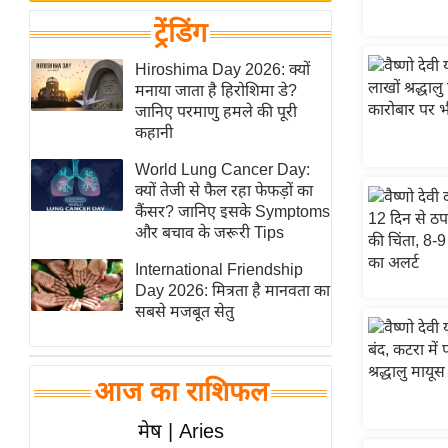
बजट
Hindi
ट्रेंडिंग
खेल
News
क्रिकेट
Hiroshima Day 2026: क्यों
Hindi
मनाया जाता है हिरोशिमा डे?
IPL
जानिए परमाणु हमले की पूरी
Videos
2026
कहानी
क्राइम
World Lung Cancer Day:
ई-पेपर
क्यों तेजी से फैल रहा फेफड़ों का
कैंसर? जानिए इसके Symptoms
मिसाल बेमिसाल
और बचाव के जरूरी Tips
शख्सियत
International Friendship
यंग इंडिया
Day 2026: मित्रता है मानवता का
साहित्य जगत
सबसे मजबूत सेतु
ऑटो वर्ल्ड
न्यूज ब्रीफ
आज का राशिफल
मनोरंजन जगत
मेष | Aries
बॉलीवुड