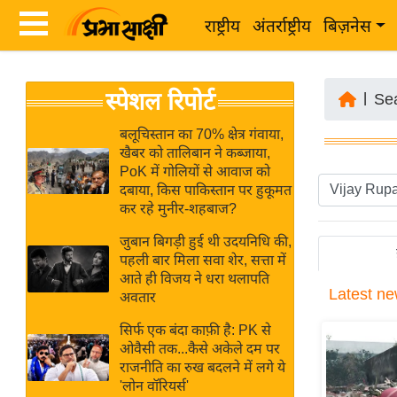
राष्ट्रीय
अंतर्राष्ट्रीय
बिज़नेस
Latest
ता
स्पेशल रिपोर्ट
News
|
Se
ज़ा
in
ख
बलूचिस्तान का 70% क्षेत्र गंवाया,
Hindi
खैबर को तालिबान ने कब्जाया,
ब
PoK में गोलियों से आवाज को
र
दबाया, किस पाकिस्तान पर हुकूमत
Hindi
कर रहे मुनीर-शहबाज?
राष्ट्रीय
News
अंतर्राष्ट्रीय
जुबान बिगड़ी हुई थी उदयनिधि की,
Live
पहली बार मिला सवा शेर, सत्ता में
बिज़नेस
आते ही विजय ने धरा थलापति
Latest
ne
उद्योग
अवतार
Breaking
जगत
News in
सिर्फ एक बंदा काफ़ी है: PK से
विशेषज्ञ
ओवैसी तक...कैसे अकेले दम पर
Hindi
राजनीति का रुख बदलने में लगे ये
राय
'लोन वॉरियर्स'