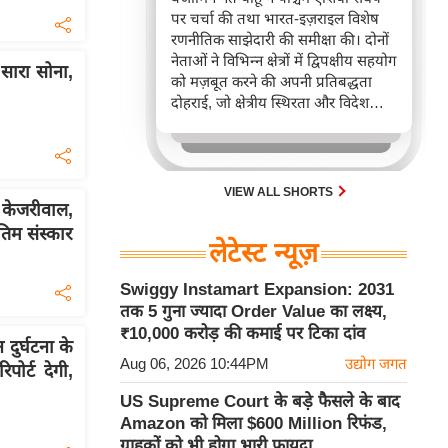
पर चर्चा की तथा भारत-इज़राइल विशेष
रणनीतिक साझेदारी की समीक्षा की। दोनों
नेताओं ने विभिन्न क्षेत्रों में द्विपक्षीय सहयोग
 सारा सोना,
को मज़बूत करने की अपनी प्रतिबद्धता
दोहराई, जो क्षेत्रीय स्थिरता और विदेश
नीति में भारत के बढ़ते महत्व को रेखांकित
करता है।
VIEW ALL SHORTS
 केजरीवाल,
िम संस्कार
लेटेस्ट न्यूज़
Swiggy Instamart Expansion: 2031
तक 5 गुना ज्यादा Order Value का लक्ष्य,
₹10,000 करोड़ की कमाई पर टिका दांव
ुर्घटना के
Aug 06, 2026 10:44PM
उद्योग जगत
पोर्ट देगी,
US Supreme Court के बड़े फैसले के बाद
Amazon को मिला $600 Million रिफंड,
ग्राहकों को भी होगा भारी फायदा