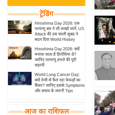
बजट
Hindi
खेल
News
ट्रेंडिंग
क्रिकेट
Hindi
Hiroshima Day 2026: एक
IPL
परमाणु बम ने ली लाखों जानें, US
Videos
2026
Attack की उस काली सुबह ने
क्राइम
बदल दिया World History
ई-पेपर
Hiroshima Day 2026: क्यों
मनाया जाता है हिरोशिमा डे?
मिसाल बेमिसाल
जानिए परमाणु हमले की पूरी
शख्सियत
कहानी
यंग इंडिया
World Lung Cancer Day:
साहित्य जगत
क्यों तेजी से फैल रहा फेफड़ों का
कैंसर? जानिए इसके Symptoms
ऑटो वर्ल्ड
और बचाव के जरूरी Tips
न्यूज ब्रीफ
मनोरंजन जगत
आज का राशिफल
बॉलीवुड