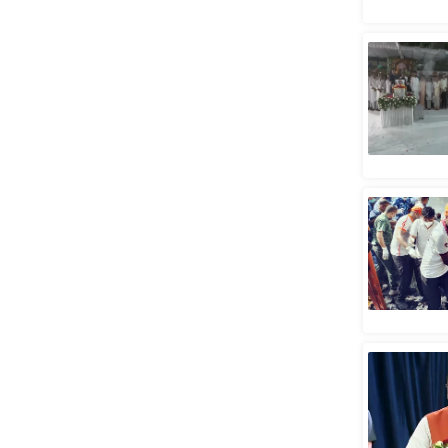
स्तंभ
एम.
आर.
आई.
चाय पर
समीक्षा
धर्म
ज्योतिष
प्रभु
महिमा/
धर्मस्थल
व्रत
त्योहार
राशिफल
विशेष