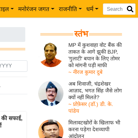
टाइल
मनोरंजन जगत
राजनीति
धर्म
स्तंभ
MP में कुशवाहा वोट बैंक की
ताकत के आगे झुकी BJP,
'गुलाटी' बयान के लिए तोमर
को मांगनी पड़ी माफी
~ नीरज कुमार दुबे
अब शिवाजी, चंद्रशेखर
ो
आज़ाद, भगत सिंह जैसे लोग
क्यों नहीं मिलते?
~ प्रोफ़ेसर (डॉ.) डी. के.
पांडेय
a की सफाई,
मिलावटखोरों के खिलाफ भी
ं
करना पड़ेगा देशव्यापी
आंदोलन