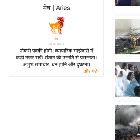
हॉलीवुड
मेष | Aries
फिल्म समीक्षा
Breaking
News
लाइफस्टाइल
नौकरी पक्की होगी। व्यापारिक साझेदारी में
टेक्नॉलॉजी
कड़ी नजर रखें। संतान की उन्नति से प्रसन्नता।
ब्यूटी/फैशन
अशुभ समाचार, धन हानि और दुर्घटना।
घरेलू नुस्खे
और पढ़ें
पर्यटन स्थल
फिटनेस मंत्रा
रिलेशनशिप
राजनीति
विश्लेषण
समसामयिक
मातृभूमि