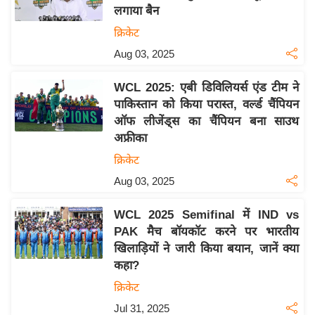
लगाया बैन
य
क्रिकेट
बि
Aug 03, 2025
ज़
ने
WCL 2025: एबी डिविलियर्स एंड टीम ने
स
पाकिस्तान को किया परास्त, वर्ल्ड चैंपियन
उ
ऑफ लीजेंड्स का चैंपियन बना साउथ
द्यो
अफ्रीका
ग
क्रिकेट
ज
Aug 03, 2025
ग
त
WCL 2025 Semifinal में IND vs
वि
PAK मैच बॉयकॉट करने पर भारतीय
शे
खिलाड़ियों ने जारी किया बयान, जानें क्या
ष
कहा?
ज्ञ
क्रिकेट
रा
Jul 31, 2025