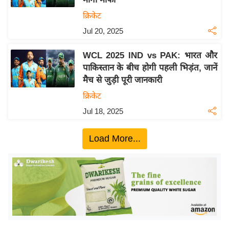
ख्सि
क्रिकेट
य
त
Jul 20, 2025
यं
WCL 2025 IND vs PAK: भारत और
ग
पाकिस्तान के बीच होगी पहली भिड़ंत, जानें
इं
मैच से जुड़ी पूरी जानकारी
डि
क्रिकेट
या
Jul 18, 2025
सा
हि
Load More...
त्य
ज
ग
त
ऑ
टो
व