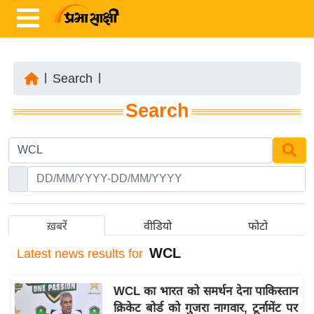
|
Search
|
ता
Search
ज़ा
ख
ब
र
रा
ष्ट्री
ख़बरें
वीडियो
फोटो
य
WCL
Latest
news results for
अं
त
WCL का भारत को समर्थन देना पाकिस्तान
र्रा
क्रिकेट बोर्ड को गुजरा नागवार, टूर्नामेंट पर
ष्ट्री