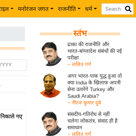
टाइल
मनोरंजन जगत
राजनीति
धर्म
स्तंभ
ढाका की राजनीति और
भारत-बांग्लादेश संबंधों की नई
परीक्षा
~ ललित गर्ग
अगर भारत-पाक युद्ध हुआ तो
क्या India के खिलाफ अपनी
ो
सेना उतारेंगे Turkey और
Saudi Arabia?
~ नीरज कुमार दुबे
संसदीय-गतिरोध से नहीं
 निकाले गए
चलेगा लोकतंत्र, संवाद ही है
समाधान
~ ललित गर्ग