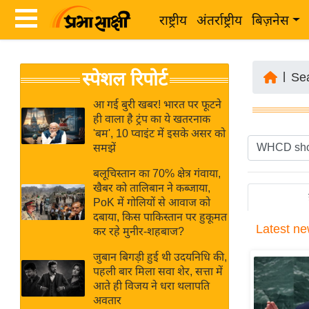
राष्ट्रीय
अंतर्राष्ट्रीय
बिज़नेस
Latest
ता
स्पेशल रिपोर्ट
News
|
Se
ज़ा
in
ख
आ गई बुरी खबर! भारत पर फूटने
Hindi
ही वाला है ट्रंप का ये खतरनाक
ब
'बम', 10 प्वाइंट में इसके असर को
र
समझें
Hindi
राष्ट्रीय
बलूचिस्तान का 70% क्षेत्र गंवाया,
News
अंतर्राष्ट्रीय
खैबर को तालिबान ने कब्जाया,
Live
PoK में गोलियों से आवाज को
बिज़नेस
दबाया, किस पाकिस्तान पर हुकूमत
Latest
ne
उद्योग
कर रहे मुनीर-शहबाज?
Breaking
जगत
News in
जुबान बिगड़ी हुई थी उदयनिधि की,
विशेषज्ञ
पहली बार मिला सवा शेर, सत्ता में
Hindi
आते ही विजय ने धरा थलापति
राय
अवतार