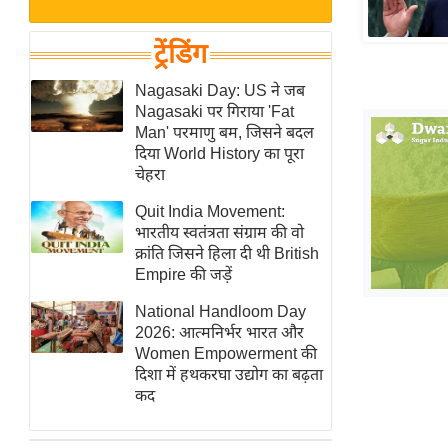
बजट
Hindi
खेल
News
ट्रेंडिंग
क्रिकेट
Hindi
Nagasaki Day: US ने जब
IPL
Nagasaki पर गिराया 'Fat
Videos
2026
Man' परमाणु बम, जिसने बदल
क्राइम
दिया World History का पूरा
चेहरा
ई-पेपर
Quit India Movement:
मिसाल बेमिसाल
भारतीय स्वतंत्रता संग्राम की वो
शख्सियत
क्रांति जिसने हिला दी थी British
यंग इंडिया
Empire की जड़ें
साहित्य जगत
National Handloom Day
2026: आत्मनिर्भर भारत और
ऑटो वर्ल्ड
Women Empowerment की
न्यूज ब्रीफ
दिशा में हथकरघा उद्योग का बढ़ता
कद
मनोरंजन जगत
बॉलीवुड