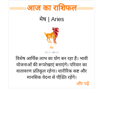
हॉलीवुड
आज का राशिफल
फिल्म समीक्षा
मेष | Aries
Breaking
News
लाइफस्टाइल
टेक्नॉलॉजी
ब्यूटी/फैशन
विशेष आर्थिक लाभ का योग बन रहा है। भावी
घरेलू नुस्खे
योजनाओं की रूपरेखाएं बनाएंगे। परिवार का
वातावरण प्रतिकूल रहेगा। शारीरिक कष्ट और
पर्यटन स्थल
मानसिक वेदना से पीडि़त रहेंगे।
फिटनेस मंत्रा
और पढ़ें
रिलेशनशिप
राजनीति
विश्लेषण
समसामयिक
मातृभूमि