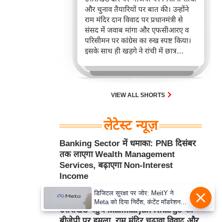
और चुनाव तैयारियों पर बात की। उन्होंने
राम मंदिर दान विवाद पर प्रधानमंत्री से
संसद में जवाब मांगा और एफसीआरए व
परिसीमन पर कांग्रेस का रुख स्पष्ट किया।
इसके साथ ही खड़गे ने रांची में छात्र
आंदोलन का समर्थन करते हुए राहुल गांधी
की सराहना की।
VIEW ALL SHORTS
लेटेस्ट न्यूज़
Banking Sector में धमाका: PNB दिसंबर
तक लाएगा Wealth Management
Services, बढ़ाएगा Non-Interest
Income
Aug 09, 2026 2:43PM
उद्योग जगत
डिजिटल सुरक्षा पर जोर: MeitY ने
Meta को दिया निर्देश, कंटेंट मॉडरेशन
उत्तराखंड पहुंचे Mallikarjun Kharge का
मजबूत करे
बीजेपी पर हमला, राम मंदिर चढ़ावा विवाद और