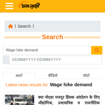
|
Search
|
ता
Search
ज़ा
ख
ब
र
रा
ष्ट्री
ख़बरें
वीडियो
फोटो
य
Wage hike demand
Latest
news results for
अं
त
क्या नोएडा मजदूर हिंसक आंदोलन के लिए
र्रा
औद्योगिक, प्रशासनिक व राजनीतिक
ष्ट्री