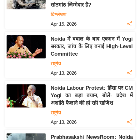
सांठगांठ जिम्मेदार है?
य
विश्लेषण
बि
Apr 15, 2026
ज़
ने
Noida में बवाल के बाद एक्शन में Yogi
स
सरकार, जांच के लिए बनाई High-Level
उ
Committee
द्यो
राष्ट्रीय
ग
Apr 13, 2026
ज
ग
Noida Labour Protest: हिंसा पर CM
त
Yogi का बड़ा बयान, बोले- प्रदेश में
वि
अशांति फैलाने की हो रही साजिश
शे
राष्ट्रीय
ष
Apr 13, 2026
ज्ञ
रा
Prabhasakshi NewsRoom: Noida