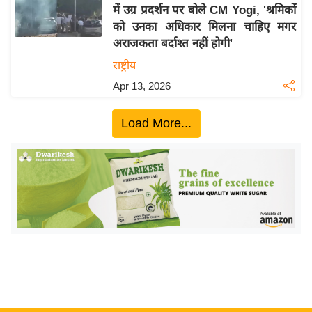
य
में उग्र प्रदर्शन पर बोले CM Yogi, 'श्रमिकों
ब
को उनका अधिकार मिलना चाहिए मगर
ज
अराजकता बर्दाश्त नहीं होगी'
ट
राष्ट्रीय
खे
Apr 13, 2026
ल
क्रि
Load More...
के
ट
I
P
L
2
0
2
6
क्रा