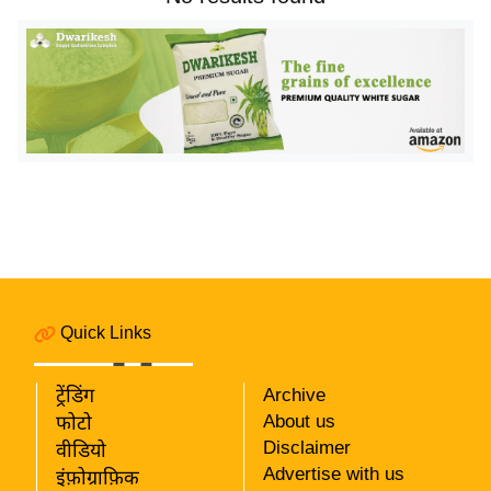
य
बि
ज़
ने
स
उ
द्यो
ग
ज
ग
त
Quick Links
वि
शे
ट्रेंडिंग
Archive
ष
About us
फोटो
ज्ञ
Disclaimer
वीडियो
रा
Advertise with us
इंफ़ोग्राफ़िक