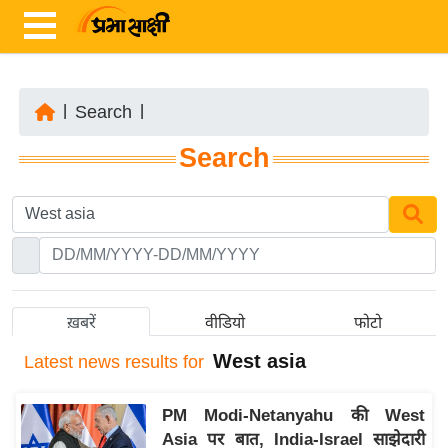
|
Search
|
ता
Search
ज़ा
ख
ब
र
रा
ष्ट्री
ख़बरें
वीडियो
फोटो
य
West asia
Latest
news results for
अं
त
PM Modi-Netanyahu की West
र्रा
Asia पर बात, India-Israel साझेदारी
ष्ट्री