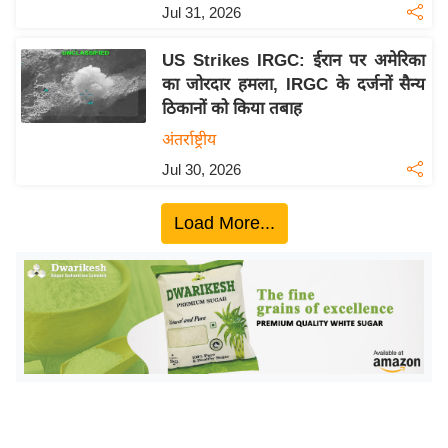
ख्सि
Jul 31, 2026
य
त
US Strikes IRGC: ईरान पर अमेरिका
का जोरदार हमला, IRGC के दर्जनों सैन्य
यं
ठिकानों को किया तबाह
ग
अंतर्राष्ट्रीय
इं
डि
Jul 30, 2026
या
Load More...
सा
हि
त्य
ज
ग
त
ऑ
टो
व