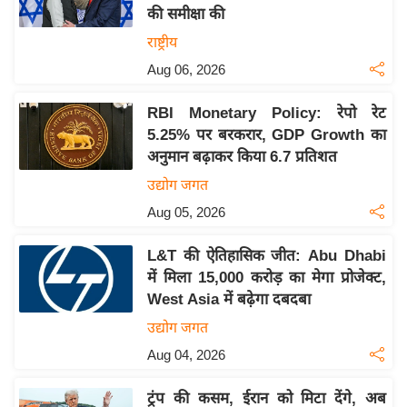
की समीक्षा की
य
राष्ट्रीय
बि
Aug 06, 2026
ज़
ने
RBI Monetary Policy: रेपो रेट
स
5.25% पर बरकरार, GDP Growth का
उ
अनुमान बढ़ाकर किया 6.7 प्रतिशत
द्यो
उद्योग जगत
ग
Aug 05, 2026
ज
ग
L&T की ऐतिहासिक जीत: Abu Dhabi
त
में मिला 15,000 करोड़ का मेगा प्रोजेक्ट,
वि
West Asia में बढ़ेगा दबदबा
शे
उद्योग जगत
ष
Aug 04, 2026
ज्ञ
रा
ट्रंप की कसम, ईरान को मिटा देंगे, अब