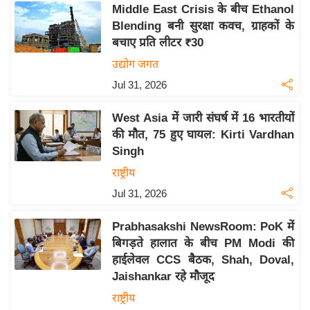
Middle East Crisis के बीच Ethanol
इ
Blending बनी सुरक्षा कवच, ग्राहकों के
म
बचाए प्रति लीटर ₹30
ई
उद्योग जगत
-
Jul 31, 2026
पे
प
West Asia में जारी संघर्ष में 16 भारतीयों
र
की मौत, 75 हुए घायल: Kirti Vardhan
मि
Singh
सा
राष्ट्रीय
ल
Jul 31, 2026
बे
Prabhasakshi NewsRoom: PoK में
मि
बिगड़ते हालात के बीच PM Modi की
सा
हाईलेवल CCS बैठक, Shah, Doval,
ल
Jaishankar रहे मौजूद
श
राष्ट्रीय