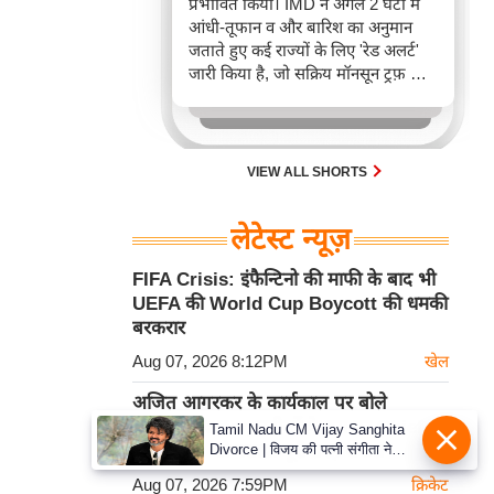
प्रभावित किया। IMD ने अगले 2 घंटों में
आंधी-तूफान व और बारिश का अनुमान
जताते हुए कई राज्यों के लिए 'रेड अलर्ट'
जारी किया है, जो सक्रिय मॉनसून ट्रफ़ और
चक्रवाती हवाओं के घेरे का परिणाम है,
जिससे यातायात बाधित होने के साथ-साथ
सफदरजंग अस्पताल में भी जलभराव की
स्थिति बनी।
VIEW ALL SHORTS
लेटेस्ट न्यूज़
FIFA Crisis: इंफैन्टिनो की माफी के बाद भी
UEFA की World Cup Boycott की धमकी
बरकरार
Aug 07, 2026 8:12PM
खेल
अजित आगरकर के कार्यकाल पर बोले
Wasim Jaffer, नतीजों के दम पर Chief
Tamil Nadu CM Vijay Sanghita
Divorce | विजय की पत्नी संगीता ने
Selector को बताया पूरी तरह सफल
वापस ली तलाक की अर्जी, कोर्ट ने मामले
Aug 07, 2026 7:59PM
क्रिकेट
को किया निपटाया