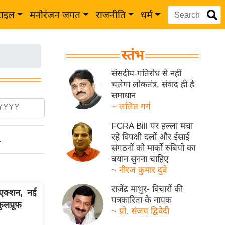
टाइल
मनोरंजन जगत
राजनीति
धर्म
स्तंभ
संसदीय-गतिरोध से नहीं
चलेगा लोकतंत्र, संवाद ही है
समाधान
~ ललित गर्ग
FCRA Bill पर हल्ला मचा
रहे विपक्षी दलों और ईसाई
ो
संगठनों को मार्को रुबियो का
बयान सुनना चाहिए
~ नीरज कुमार दुबे
राजेंद्र माथुर- विचारों की
क्शन, नई
पत्रकारिता के नायक
लप्रूफ
~ प्रो. संजय द्विवेदी