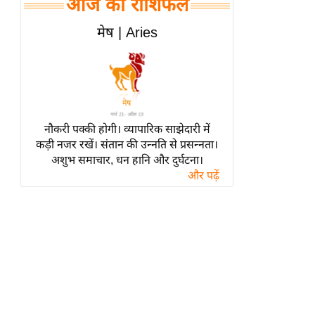
आज का राशिफल
हॉलीवुड
फिल्म समीक्षा
मेष | Aries
Breaking
News
लाइफस्टाइल
टेक्नॉलॉजी
नौकरी पक्की होगी। व्यापारिक साझेदारी में
ब्यूटी/फैशन
कड़ी नजर रखें। संतान की उन्नति से प्रसन्नता।
घरेलू नुस्खे
अशुभ समाचार, धन हानि और दुर्घटना।
और पढ़ें
पर्यटन स्थल
फिटनेस मंत्रा
रिलेशनशिप
राजनीति
विश्लेषण
समसामयिक
मातृभूमि