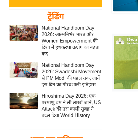
बजट
Hindi
खेल
News
ट्रेंडिंग
क्रिकेट
Hindi
National Handloom Day
IPL
2026: आत्मनिर्भर भारत और
Videos
2026
Women Empowerment की
क्राइम
दिशा में हथकरघा उद्योग का बढ़ता
कद
ई-पेपर
National Handloom Day
मिसाल बेमिसाल
2026: Swadeshi Movement
शख्सियत
से PM Modi की पहल तक, जानें
यंग इंडिया
इस दिन का गौरवशाली इतिहास
साहित्य जगत
Hiroshima Day 2026: एक
परमाणु बम ने ली लाखों जानें, US
ऑटो वर्ल्ड
Attack की उस काली सुबह ने
न्यूज ब्रीफ
बदल दिया World History
मनोरंजन जगत
बॉलीवुड