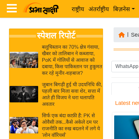
राष्ट्रीय
अंतर्राष्ट्रीय
बिज़नेस
Latest
ता
स्पेशल रिपोर्ट
News
|
Se
ज़ा
in
ख
बलूचिस्तान का 70% क्षेत्र गंवाया,
Hindi
खैबर को तालिबान ने कब्जाया,
ब
PoK में गोलियों से आवाज को
र
दबाया, किस पाकिस्तान पर हुकूमत
Hindi
कर रहे मुनीर-शहबाज?
राष्ट्रीय
News
अंतर्राष्ट्रीय
जुबान बिगड़ी हुई थी उदयनिधि की,
Live
पहली बार मिला सवा शेर, सत्ता में
बिज़नेस
आते ही विजय ने धरा थलापति
Latest
ne
उद्योग
अवतार
Breaking
जगत
News in
सिर्फ एक बंदा काफ़ी है: PK से
विशेषज्ञ
ओवैसी तक...कैसे अकेले दम पर
Hindi
राजनीति का रुख बदलने में लगे ये
राय
'लोन वॉरियर्स'