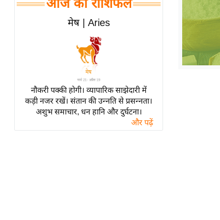
आज का राशिफल
हॉलीवुड
फिल्म समीक्षा
मेष | Aries
Breaking
News
लाइफस्टाइल
टेक्नॉलॉजी
नौकरी पक्की होगी। व्यापारिक साझेदारी में
ब्यूटी/फैशन
कड़ी नजर रखें। संतान की उन्नति से प्रसन्नता।
घरेलू नुस्खे
अशुभ समाचार, धन हानि और दुर्घटना।
और पढ़ें
पर्यटन स्थल
फिटनेस मंत्रा
रिलेशनशिप
राजनीति
विश्लेषण
समसामयिक
मातृभूमि