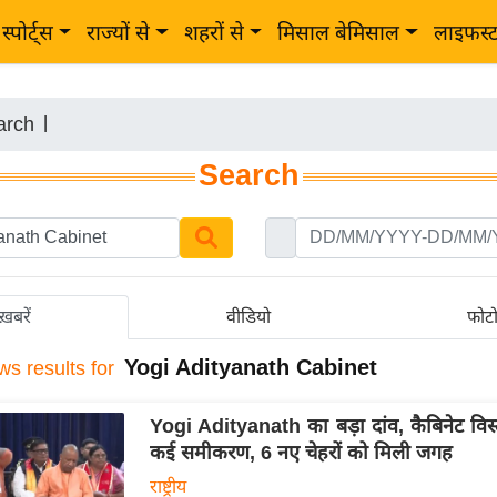
स्पोर्ट्स
राज्यों से
शहरों से
मिसाल बेमिसाल
लाइफस्
arch
|
Search
ख़बरें
वीडियो
फोट
Yogi Adityanath Cabinet
ws results for
Yogi Adityanath का बड़ा दांव, कैबिनेट विस्त
कई समीकरण, 6 नए चेहरों को मिली जगह
राष्ट्रीय