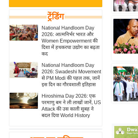
बजट
Hindi
खेल
News
ट्रेंडिंग
क्रिकेट
Hindi
National Handloom Day
IPL
2026: आत्मनिर्भर भारत और
Videos
2026
Women Empowerment की
क्राइम
दिशा में हथकरघा उद्योग का बढ़ता
कद
ई-पेपर
National Handloom Day
मिसाल बेमिसाल
2026: Swadeshi Movement
शख्सियत
से PM Modi की पहल तक, जानें
यंग इंडिया
इस दिन का गौरवशाली इतिहास
साहित्य जगत
Hiroshima Day 2026: एक
परमाणु बम ने ली लाखों जानें, US
ऑटो वर्ल्ड
Attack की उस काली सुबह ने
न्यूज ब्रीफ
बदल दिया World History
मनोरंजन जगत
बॉलीवुड