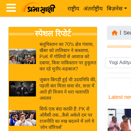
राष्ट्रीय
अंतर्राष्ट्रीय
बिज़नेस
Latest
ता
स्पेशल रिपोर्ट
News
|
Se
ज़ा
in
ख
बलूचिस्तान का 70% क्षेत्र गंवाया,
Hindi
खैबर को तालिबान ने कब्जाया,
ब
PoK में गोलियों से आवाज को
र
दबाया, किस पाकिस्तान पर हुकूमत
Hindi
कर रहे मुनीर-शहबाज?
राष्ट्रीय
News
अंतर्राष्ट्रीय
जुबान बिगड़ी हुई थी उदयनिधि की,
Live
पहली बार मिला सवा शेर, सत्ता में
बिज़नेस
आते ही विजय ने धरा थलापति
Latest
ne
उद्योग
अवतार
Breaking
जगत
News in
सिर्फ एक बंदा काफ़ी है: PK से
विशेषज्ञ
ओवैसी तक...कैसे अकेले दम पर
Hindi
राजनीति का रुख बदलने में लगे ये
राय
'लोन वॉरियर्स'