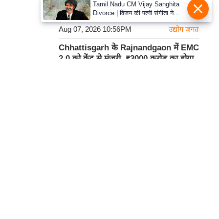
Meta टीम से सरकार ने Deepfake और AI
Tamil Nadu CM Vijay Sanghita
Divorce | विजय की पत्नी संगीता ने
कंटेंट पर ठोस कदम उठाने की रिपोर्ट मांगी
वापस ली तलाक की अर्जी, कोर्ट ने मामले
Aug 07, 2026 10:56PM
उद्योग जगत
को किया निपटाया
Chhattisgarh के Rajnandgaon में EMC
2.0 को केंद्र से मंजूरी, ₹3000 करोड़ का होगा
निवेश
Aug 07, 2026 10:55PM
राष्ट्रीय
कार्टून
हमसे सम्पर्क करें
प्रथम तल, 12-अजीत सिंह हाउस,
डीडीए कॉम्पलेक्स, युसूफ सराय,
नई दिल्ली-110049
दूरभाषः- 011-26866034
ईमेल-
edit@prabhasakshi.com
Contact Editor