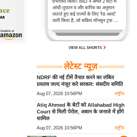
प्रभावित किया। IMD ने अगले 2 घंटों में
आंधी-तूफान व और बारिश का अनुमान
जताते हुए कई राज्यों के लिए 'रेड अलर्ट'
जारी किया है, जो सक्रिय मॉनसून ट्रफ़ और
चक्रवाती हवाओं के घेरे का परिणाम है,
जिससे यातायात बाधित होने के साथ-साथ
सफदरजंग अस्पताल में भी जलभराव की
स्थिति बनी।
VIEW ALL SHORTS
लेटेस्ट न्यूज़
NDRF की नई टीमें तैनात करने का लंबित
प्रस्ताव जल्द मंजूर करे सरकार: संसदीय समिति
Aug 07, 2026 10:56PM
राष्ट्रीय
Atiq Ahmed के बेटों को Allahabad High
Court से मिली पेरोल, अबान के जनाजे में होंगे
शामिल
Aug 07, 2026 10:56PM
राष्ट्रीय