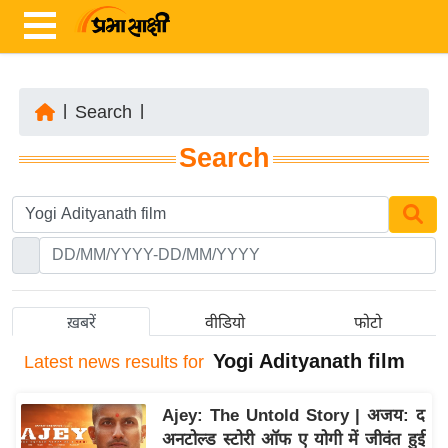
|
Search
|
ता
Search
ज़ा
ख
ब
र
रा
ष्ट्री
ख़बरें
वीडियो
फोटो
य
Yogi Adityanath film
Latest
news results for
अं
त
Ajey: The Untold Story | अजय: द
र्रा
अनटोल्ड स्टोरी ऑफ ए योगी में जीवंत हुई
ष्ट्री