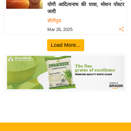
योगी आदित्यनाथ की यात्रा, मोशन पोस्टर
य
जारी
बि
बॉलीवुड
ज़
Mar 26, 2025
ने
स
Load More...
उ
द्यो
ग
ज
ग
त
वि
शे
ष
ज्ञ
रा