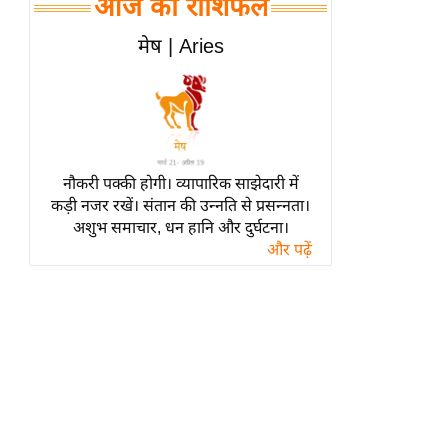
आज का राशिफल
हॉलीवुड
फिल्म समीक्षा
मेष | Aries
Breaking
News
लाइफस्टाइल
टेक्नॉलॉजी
नौकरी पक्की होगी। व्यापारिक साझेदारी में
ब्यूटी/फैशन
कड़ी नजर रखें। संतान की उन्नति से प्रसन्नता।
घरेलू नुस्खे
अशुभ समाचार, धन हानि और दुर्घटना।
और पढ़ें
पर्यटन स्थल
फिटनेस मंत्रा
रिलेशनशिप
राजनीति
विश्लेषण
समसामयिक
मातृभूमि