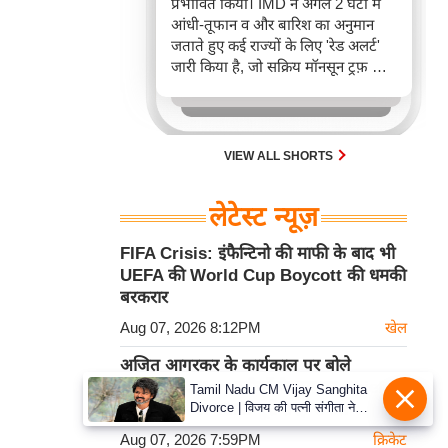
प्रभावित किया। IMD ने अगले 2 घंटों में
आंधी-तूफान व और बारिश का अनुमान
जताते हुए कई राज्यों के लिए 'रेड अलर्ट'
जारी किया है, जो सक्रिय मॉनसून ट्रफ़ और
चक्रवाती हवाओं के घेरे का परिणाम है,
जिससे यातायात बाधित होने के साथ-साथ
सफदरजंग अस्पताल में भी जलभराव की
स्थिति बनी।
VIEW ALL SHORTS
लेटेस्ट न्यूज़
FIFA Crisis: इंफैन्टिनो की माफी के बाद भी
UEFA की World Cup Boycott की धमकी
बरकरार
Aug 07, 2026 8:12PM
खेल
अजित आगरकर के कार्यकाल पर बोले
Wasim Jaffer, नतीजों के दम पर Chief
Tamil Nadu CM Vijay Sanghita
Divorce | विजय की पत्नी संगीता ने
Selector को बताया पूरी तरह सफल
वापस ली तलाक की अर्जी, कोर्ट ने मामले
Aug 07, 2026 7:59PM
क्रिकेट
को किया निपटाया