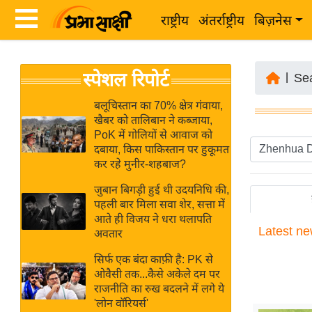
राष्ट्रीय
अंतर्राष्ट्रीय
बिज़नेस
Latest
ता
स्पेशल रिपोर्ट
News
|
Se
ज़ा
in
ख
बलूचिस्तान का 70% क्षेत्र गंवाया,
Hindi
खैबर को तालिबान ने कब्जाया,
ब
PoK में गोलियों से आवाज को
र
दबाया, किस पाकिस्तान पर हुकूमत
Hindi
कर रहे मुनीर-शहबाज?
राष्ट्रीय
News
अंतर्राष्ट्रीय
जुबान बिगड़ी हुई थी उदयनिधि की,
Live
पहली बार मिला सवा शेर, सत्ता में
बिज़नेस
आते ही विजय ने धरा थलापति
Latest
ne
उद्योग
अवतार
Breaking
जगत
News in
सिर्फ एक बंदा काफ़ी है: PK से
विशेषज्ञ
ओवैसी तक...कैसे अकेले दम पर
Hindi
राजनीति का रुख बदलने में लगे ये
राय
'लोन वॉरियर्स'