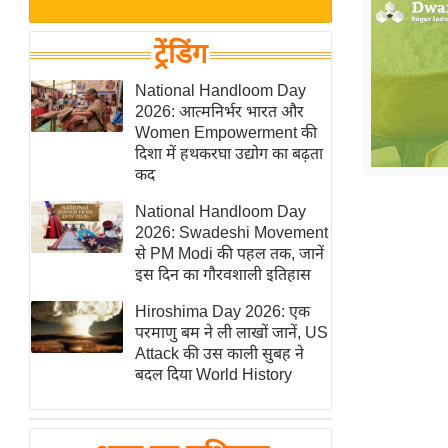
बजट
Hindi
खेल
News
ट्रेंडिंग
क्रिकेट
Hindi
National Handloom Day
IPL
2026: आत्मनिर्भर भारत और
Videos
2026
Women Empowerment की
क्राइम
दिशा में हथकरघा उद्योग का बढ़ता
कद
ई-पेपर
National Handloom Day
मिसाल बेमिसाल
2026: Swadeshi Movement
शख्सियत
से PM Modi की पहल तक, जानें
यंग इंडिया
इस दिन का गौरवशाली इतिहास
साहित्य जगत
Hiroshima Day 2026: एक
परमाणु बम ने ली लाखों जानें, US
ऑटो वर्ल्ड
Attack की उस काली सुबह ने
न्यूज ब्रीफ
बदल दिया World History
मनोरंजन जगत
बॉलीवुड