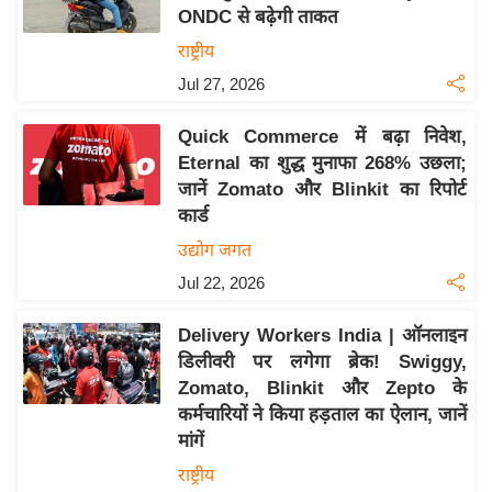
ONDC से बढ़ेगी ताकत
य
राष्ट्रीय
बि
Jul 27, 2026
ज़
ने
Quick Commerce में बढ़ा निवेश,
स
Eternal का शुद्ध मुनाफा 268% उछला;
उ
जानें Zomato और Blinkit का रिपोर्ट
द्यो
कार्ड
ग
उद्योग जगत
ज
Jul 22, 2026
ग
त
Delivery Workers India | ऑनलाइन
वि
डिलीवरी पर लगेगा ब्रेक! Swiggy,
शे
Zomato, Blinkit और Zepto के
ष
कर्मचारियों ने किया हड़ताल का ऐलान, जानें
ज्ञ
मांगें
रा
राष्ट्रीय