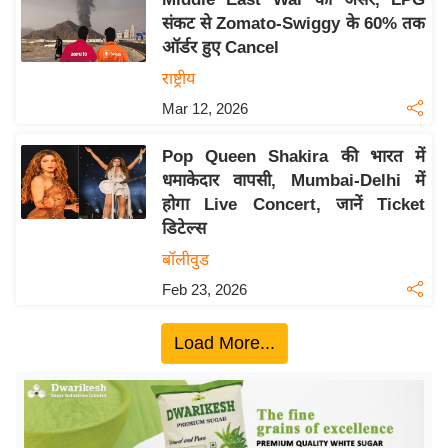
ख्सि
संकट से Zomato-Swiggy के 60% तक
य
ऑर्डर हुए Cancel
त
राष्ट्रीय
यं
Mar 12, 2026
ग
इं
Pop Queen Shakira की भारत में
डि
धमाकेदार वापसी, Mumbai-Delhi में
या
होगा Live Concert, जानें Ticket
सा
डिटेल्स
हि
बॉलीवुड
त्य
Feb 23, 2026
ज
ग
Load More...
त
ऑ
टो
व