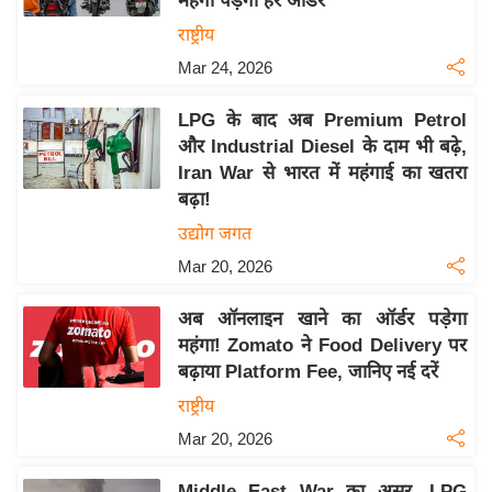
महंगा पड़ेगा हर ऑर्डर
इ
राष्ट्रीय
म
Mar 24, 2026
ई
-
LPG के बाद अब Premium Petrol
पे
और Industrial Diesel के दाम भी बढ़े,
Iran War से भारत में महंगाई का खतरा
प
बढ़ा!
र
उद्योग जगत
मि
सा
Mar 20, 2026
ल
अब ऑनलाइन खाने का ऑर्डर पड़ेगा
महंगा! Zomato ने Food Delivery पर
बे
बढ़ाया Platform Fee, जानिए नई दरें
मि
राष्ट्रीय
सा
ल
Mar 20, 2026
श
Middle East War का असर, LPG