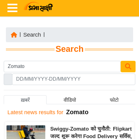
|
Search
|
ता
Search
ज़ा
ख
ब
र
रा
ष्ट्री
ख़बरें
वीडियो
फोटो
य
Zomato
Latest
news results for
अं
त
Swiggy-Zomato को चुनौती: Flipkart
र्रा
जल्द शुरू करेगा Food Delivery सर्विस,
ष्ट्री