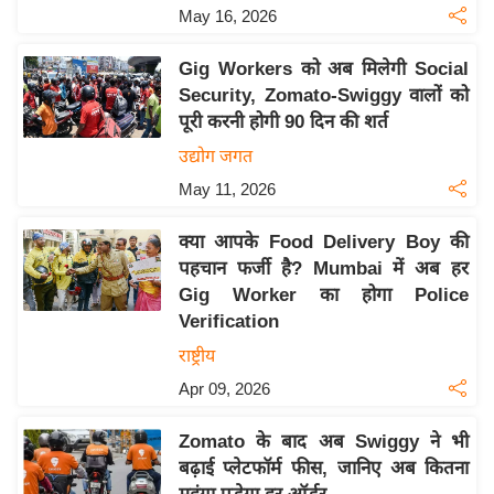
य
May 16, 2026
ब
ज
Gig Workers को अब मिलेगी Social
Security, Zomato-Swiggy वालों को
ट
पूरी करनी होगी 90 दिन की शर्त
खे
उद्योग जगत
ल
May 11, 2026
क्रि
के
क्या आपके Food Delivery Boy की
ट
पहचान फर्जी है? Mumbai में अब हर
I
Gig Worker का होगा Police
P
Verification
L
राष्ट्रीय
2
Apr 09, 2026
0
2
Zomato के बाद अब Swiggy ने भी
6
बढ़ाई प्लेटफॉर्म फीस, जानिए अब कितना
क्रा