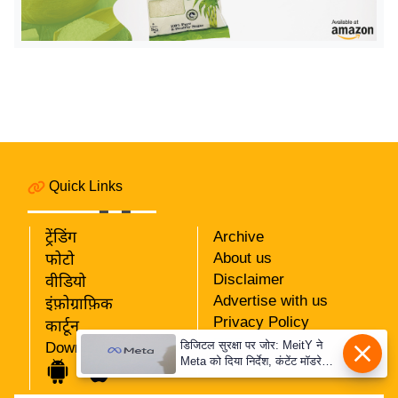
र्ल्ड
न्यू
ज
ब्री
फ
म
नो
रं
Quick Links
ज
न
ट्रेंडिंग
Archive
ज
About us
फोटो
ग
Disclaimer
वीडियो
त
Advertise with us
इंफ़ोग्राफ़िक
Privacy Policy
कार्टून
बॉ
RSS
डिजिटल सुरक्षा पर जोर: MeitY ने
Download App
ली
Meta को दिया निर्देश, कंटेंट मॉडरेशन
Our Team
वु
मजबूत करे