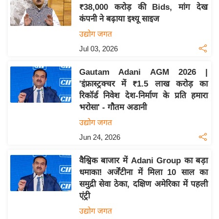
य
₹38,000 करोड़ की Bids, मांग देख
ब
कंपनी ने बढ़ाया इश्यू साइज
ज
उद्योग जगत
ट
Jul 03, 2026
खे
ल
Gautam Adani AGM 2026 |
'इंफ्रास्ट्रक्चर में ₹1.5 लाख करोड़ का
क्रि
रिकॉर्ड निवेश देश-निर्माण के प्रति हमारा
के
भरोसा' - गौतम अडानी
ट
उद्योग जगत
I
Jun 24, 2026
P
L
वैश्विक बाजार में Adani Group का बड़ा
2
धमाका! अर्जेंटीना में मिला 10 साल का
0
समुद्री सेवा ठेका, दक्षिण अमेरिका में पहली
2
एंट्री
6
उद्योग जगत
क्रा