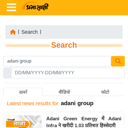
|
Search
|
ता
Search
ज़ा
ख
ब
र
रा
ष्ट्री
ख़बरें
वीडियो
फोटो
य
adani group
Latest
news results for
अं
त
Adani Green Energy में Adani
र्रा
Infra ने खरीदी 1.03 प्रतिशत हिस्सेदारी
ष्ट्री