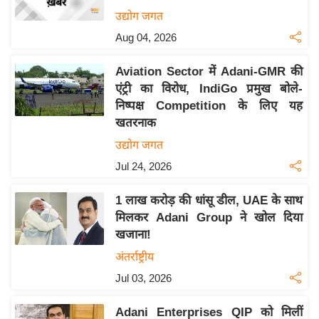
य
उद्योग जगत
बि
Aug 04, 2026
ज़
Aviation Sector में Adani-GMR की
ने
एंट्री का विरोध, IndiGo प्रमुख बोले-
स
निष्पक्ष Competition के लिए यह
उ
खतरनाक
द्यो
उद्योग जगत
ग
Jul 24, 2026
ज
ग
1 लाख करोड़ की धांसू डील, UAE के साथ
त
मिलकर Adani Group ने खोल दिया
वि
खजाना!
शे
अंतर्राष्ट्रीय
ष
Jul 03, 2026
ज्ञ
रा
Adani Enterprises QIP को मिलीं