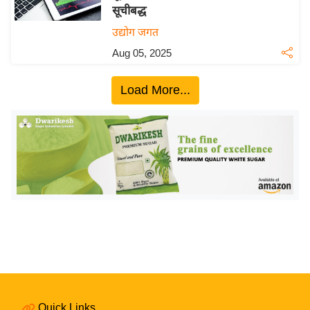
सूचीबद्ध
य
उद्योग जगत
बि
Aug 05, 2025
ज़
ने
Load More...
स
उ
द्यो
ग
ज
ग
त
वि
शे
ष
ज्ञ
रा
Quick Links