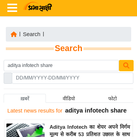
|
Search
|
ता
Search
ज़ा
ख
ब
र
रा
ष्ट्री
ख़बरें
वीडियो
फोटो
य
aditya infotech share
Latest
news results for
अं
त
Aditya Infotech का शेयर अपने निर्गम
र्रा
मूल्य से करीब 53 प्रतिशत उछाल के साथ
ष्ट्री