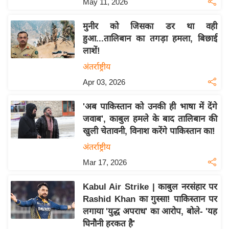
May 11, 2026
य
ब
मुनीर को जिसका डर था वही
ज
हुआ...तालिबान का तगड़ा हमला, बिछाई
ट
लाशें!
खे
अंतर्राष्ट्रीय
ल
Apr 03, 2026
क्रि
के
'अब पाकिस्तान को उनकी ही भाषा में देंगे
ट
जवाब', काबुल हमले के बाद तालिबान की
खुली चेतावनी, विनाश करेंगे पाकिस्तान का!
I
P
अंतर्राष्ट्रीय
L
Mar 17, 2026
2
0
Kabul Air Strike | काबुल नरसंहार पर
2
Rashid Khan का गुस्सा! पाकिस्तान पर
लगाया 'युद्ध अपराध' का आरोप, बोले- 'यह
6
घिनौनी हरकत है'
क्रा