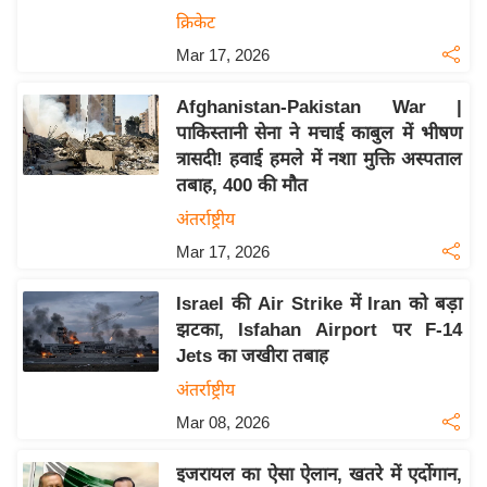
क्रिकेट
इ
म
Mar 17, 2026
ई
Afghanistan-Pakistan War |
-
पाकिस्तानी सेना ने मचाई काबुल में भीषण
पे
त्रासदी! हवाई हमले में नशा मुक्ति अस्पताल
प
तबाह, 400 की मौत
र
अंतर्राष्ट्रीय
मि
Mar 17, 2026
सा
ल
Israel की Air Strike में Iran को बड़ा
झटका, Isfahan Airport पर F-14
बे
Jets का जखीरा तबाह
मि
अंतर्राष्ट्रीय
सा
Mar 08, 2026
ल
श
इजरायल का ऐसा ऐलान, खतरे में एर्दोगान,