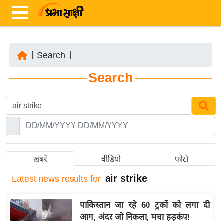
|
Search
|
ता
Search
ज़ा
ख
ब
र
रा
ष्ट्री
ख़बरें
वीडियो
फोटो
य
air strike
Latest
news results for
अं
त
पाकिस्तान जा रहे 60 ट्रकों को लगा दी
र्रा
आग, अंदर जो निकला, मचा हड़कंप!
ष्ट्री