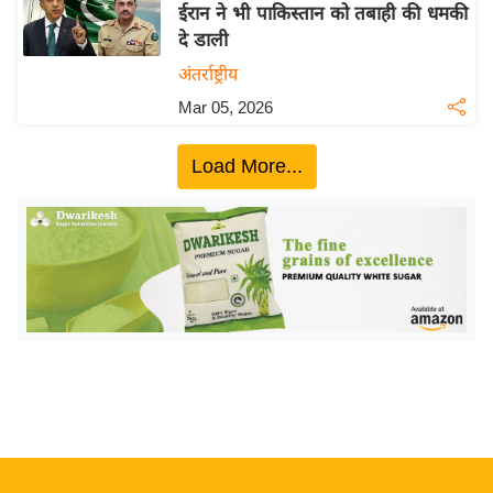
ख्सि
ईरान ने भी पाकिस्तान को तबाही की धमकी
य
दे डाली
त
अंतर्राष्ट्रीय
यं
Mar 05, 2026
ग
इं
Load More...
डि
या
सा
हि
त्य
ज
ग
त
ऑ
टो
व