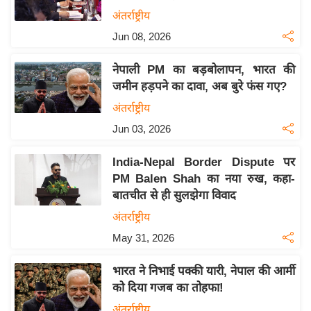
य
अंतर्राष्ट्रीय
बि
Jun 08, 2026
ज़
नेपाली PM का बड़बोलापन, भारत की
ने
जमीन हड़पने का दावा, अब बुरे फंस गए?
स
अंतर्राष्ट्रीय
उ
Jun 03, 2026
द्यो
ग
India-Nepal Border Dispute पर
ज
PM Balen Shah का नया रुख, कहा-
ग
बातचीत से ही सुलझेगा विवाद
त
अंतर्राष्ट्रीय
वि
May 31, 2026
शे
ष
भारत ने निभाई पक्की यारी, नेपाल की आर्मी
ज्ञ
को दिया गजब का तोहफा!
रा
अंतर्राष्ट्रीय