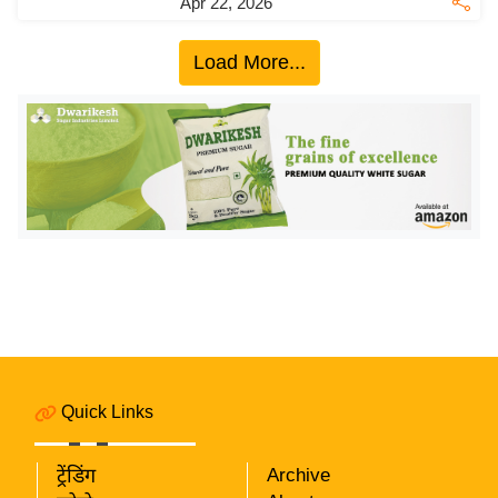
Apr 22, 2026
इ
म
Load More...
ई
-
पे
प
र
मि
सा
ल
बे
मि
Quick Links
सा
ल
ट्रेंडिंग
Archive
श