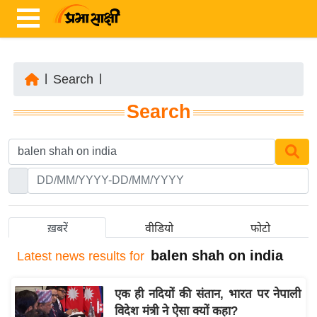
|
Search
|
ता
Search
ज़ा
ख
ब
र
रा
ष्ट्री
ख़बरें
वीडियो
फोटो
य
balen shah on india
Latest
news results for
अं
त
एक ही नदियों की संतान, भारत पर नेपाली
र्रा
विदेश मंत्री ने ऐसा क्यों कहा?
ष्ट्री