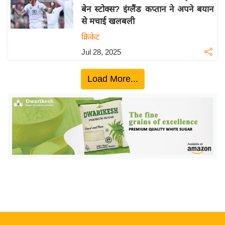
बेन स्टोक्स? इंग्लैंड कप्तान ने अपने बयान
य
से मचाई खलबली
बि
क्रिकेट
ज़
Jul 28, 2025
ने
स
Load More...
उ
द्यो
ग
ज
ग
त
वि
शे
ष
ज्ञ
रा