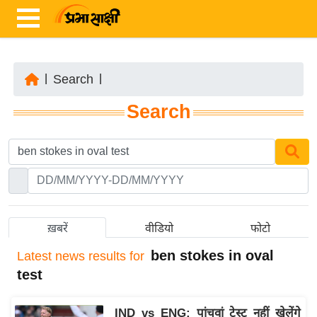
|
Search
|
ता
Search
ज़ा
ख
ब
र
रा
ष्ट्री
ख़बरें
वीडियो
फोटो
य
ben stokes in oval
Latest
news results for
अं
test
त
र्रा
IND vs ENG: पांचवां टेस्ट नहीं खेलेंगे
ष्ट्री